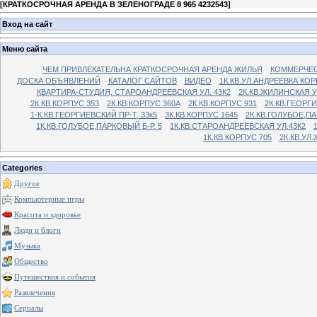
[
КРАТКОСРОЧНАЯ АРЕНДА В ЗЕЛЕНОГРАДЕ 8 965 4232543
]
Вход на сайт
Меню сайта
ЧЕМ ПРИВЛЕКАТЕЛЬНА КРАТКОСРОЧНАЯ АРЕНДА ЖИЛЬЯ
КОММЕРЧЕС
ДОСКА ОБЪЯВЛЕНИЙ
КАТАЛОГ САЙТОВ
ВИДЕО
1К.КВ.УЛ.АНДРЕЕВКА КОР
КВАРТИРА-СТУДИЯ, СТАРОАНДРЕЕВСКАЯ УЛ. 43К2
2К.КВ.ЖИЛИНСКАЯ У
2К.КВ.КОРПУС 353
2К.КВ.КОРПУС 360А
2К.КВ.КОРПУС 931
2К.КВ.ГЕОРГ
1-К.КВ.ГЕОРГИЕВСКИЙ ПР-Т, 33к5
3К.КВ.КОРПУС 1645
2К.КВ.ГОЛУБОЕ,ПА
1К.КВ.ГОЛУБОЕ,ПАРКОВЫЙ Б-Р. 5
1К.КВ.СТАРОАНДРЕЕВСКАЯ УЛ.43К2
1К.КВ.КОРПУС 705
2К.КВ.УЛ
Categories
Другое
Компьютерные игры
Красота и здоровье
Люди и блоги
Музыка
Общество
Путешествия и события
Развлечения
Сериалы