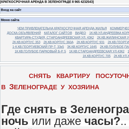
[
КРАТКОСРОЧНАЯ АРЕНДА В ЗЕЛЕНОГРАДЕ 8 965 4232543
]
Вход на сайт
Меню сайта
ЧЕМ ПРИВЛЕКАТЕЛЬНА КРАТКОСРОЧНАЯ АРЕНДА ЖИЛЬЯ
КОММЕРЧЕС
ДОСКА ОБЪЯВЛЕНИЙ
КАТАЛОГ САЙТОВ
ВИДЕО
1К.КВ.УЛ.АНДРЕЕВКА КОР
КВАРТИРА-СТУДИЯ, СТАРОАНДРЕЕВСКАЯ УЛ. 43К2
2К.КВ.ЖИЛИНСКАЯ У
2К.КВ.КОРПУС 353
2К.КВ.КОРПУС 360А
2К.КВ.КОРПУС 931
2К.КВ.ГЕОРГ
1-К.КВ.ГЕОРГИЕВСКИЙ ПР-Т, 33к5
3К.КВ.КОРПУС 1645
2К.КВ.ГОЛУБОЕ,ПА
1К.КВ.ГОЛУБОЕ,ПАРКОВЫЙ Б-Р. 5
1К.КВ.СТАРОАНДРЕЕВСКАЯ УЛ.43К2
1К.КВ.КОРПУС 705
2К.КВ.УЛ
СНЯТЬ КВАРТИРУ ПОСУТОЧ
З
В
ЕЛЕНОГРАДЕ У ХОЗЯИНА
Где снять в Зеленогр
ночь
или даже
часы?
.