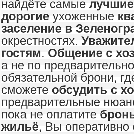
найдёте самые
лучшие
дорогие
ухоженные
кв
заселение
в Зеленогр
окрестностях.
Уважите
гостям
.
Общение с хо
а не по предварительн
обязательной брони, гд
сможете
обсудить с х
предварительные нюанс
пока не оплатите
бронь
жильё
, Вы оперативно