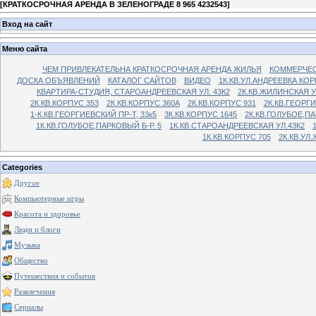
[
КРАТКОСРОЧНАЯ АРЕНДА В ЗЕЛЕНОГРАДЕ 8 965 4232543
]
Вход на сайт
Меню сайта
ЧЕМ ПРИВЛЕКАТЕЛЬНА КРАТКОСРОЧНАЯ АРЕНДА ЖИЛЬЯ
КОММЕРЧЕС
ДОСКА ОБЪЯВЛЕНИЙ
КАТАЛОГ САЙТОВ
ВИДЕО
1К.КВ.УЛ.АНДРЕЕВКА КОР
КВАРТИРА-СТУДИЯ, СТАРОАНДРЕЕВСКАЯ УЛ. 43К2
2К.КВ.ЖИЛИНСКАЯ У
2К.КВ.КОРПУС 353
2К.КВ.КОРПУС 360А
2К.КВ.КОРПУС 931
2К.КВ.ГЕОРГ
1-К.КВ.ГЕОРГИЕВСКИЙ ПР-Т, 33к5
3К.КВ.КОРПУС 1645
2К.КВ.ГОЛУБОЕ,ПА
1К.КВ.ГОЛУБОЕ,ПАРКОВЫЙ Б-Р. 5
1К.КВ.СТАРОАНДРЕЕВСКАЯ УЛ.43К2
1К.КВ.КОРПУС 705
2К.КВ.УЛ
Categories
Другое
Компьютерные игры
Красота и здоровье
Люди и блоги
Музыка
Общество
Путешествия и события
Развлечения
Сериалы