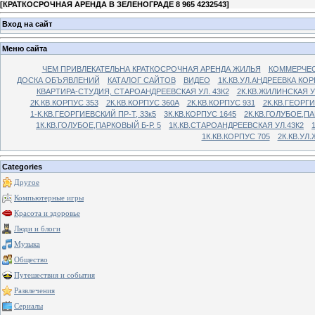
[
КРАТКОСРОЧНАЯ АРЕНДА В ЗЕЛЕНОГРАДЕ 8 965 4232543
]
Вход на сайт
Меню сайта
ЧЕМ ПРИВЛЕКАТЕЛЬНА КРАТКОСРОЧНАЯ АРЕНДА ЖИЛЬЯ
КОММЕРЧЕС
ДОСКА ОБЪЯВЛЕНИЙ
КАТАЛОГ САЙТОВ
ВИДЕО
1К.КВ.УЛ.АНДРЕЕВКА КОР
КВАРТИРА-СТУДИЯ, СТАРОАНДРЕЕВСКАЯ УЛ. 43К2
2К.КВ.ЖИЛИНСКАЯ У
2К.КВ.КОРПУС 353
2К.КВ.КОРПУС 360А
2К.КВ.КОРПУС 931
2К.КВ.ГЕОРГ
1-К.КВ.ГЕОРГИЕВСКИЙ ПР-Т, 33к5
3К.КВ.КОРПУС 1645
2К.КВ.ГОЛУБОЕ,ПА
1К.КВ.ГОЛУБОЕ,ПАРКОВЫЙ Б-Р. 5
1К.КВ.СТАРОАНДРЕЕВСКАЯ УЛ.43К2
1К.КВ.КОРПУС 705
2К.КВ.УЛ
Categories
Другое
Компьютерные игры
Красота и здоровье
Люди и блоги
Музыка
Общество
Путешествия и события
Развлечения
Сериалы