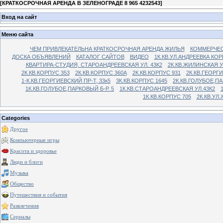
[
КРАТКОСРОЧНАЯ АРЕНДА В ЗЕЛЕНОГРАДЕ 8 965 4232543
]
Вход на сайт
Меню сайта
ЧЕМ ПРИВЛЕКАТЕЛЬНА КРАТКОСРОЧНАЯ АРЕНДА ЖИЛЬЯ
КОММЕРЧЕС
ДОСКА ОБЪЯВЛЕНИЙ
КАТАЛОГ САЙТОВ
ВИДЕО
1К.КВ.УЛ.АНДРЕЕВКА КОР
КВАРТИРА-СТУДИЯ, СТАРОАНДРЕЕВСКАЯ УЛ. 43К2
2К.КВ.ЖИЛИНСКАЯ У
2К.КВ.КОРПУС 353
2К.КВ.КОРПУС 360А
2К.КВ.КОРПУС 931
2К.КВ.ГЕОРГ
1-К.КВ.ГЕОРГИЕВСКИЙ ПР-Т, 33к5
3К.КВ.КОРПУС 1645
2К.КВ.ГОЛУБОЕ,ПА
1К.КВ.ГОЛУБОЕ,ПАРКОВЫЙ Б-Р. 5
1К.КВ.СТАРОАНДРЕЕВСКАЯ УЛ.43К2
1К.КВ.КОРПУС 705
2К.КВ.УЛ
Categories
Другое
Компьютерные игры
Красота и здоровье
Люди и блоги
Музыка
Общество
Путешествия и события
Развлечения
Сериалы