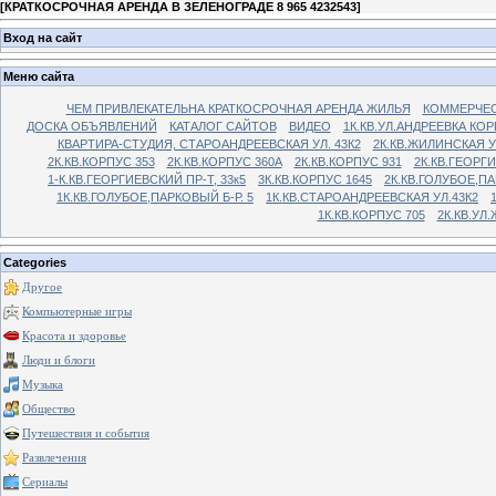
[
КРАТКОСРОЧНАЯ АРЕНДА В ЗЕЛЕНОГРАДЕ 8 965 4232543
]
Вход на сайт
Меню сайта
ЧЕМ ПРИВЛЕКАТЕЛЬНА КРАТКОСРОЧНАЯ АРЕНДА ЖИЛЬЯ
КОММЕРЧЕС
ДОСКА ОБЪЯВЛЕНИЙ
КАТАЛОГ САЙТОВ
ВИДЕО
1К.КВ.УЛ.АНДРЕЕВКА КОР
КВАРТИРА-СТУДИЯ, СТАРОАНДРЕЕВСКАЯ УЛ. 43К2
2К.КВ.ЖИЛИНСКАЯ У
2К.КВ.КОРПУС 353
2К.КВ.КОРПУС 360А
2К.КВ.КОРПУС 931
2К.КВ.ГЕОРГ
1-К.КВ.ГЕОРГИЕВСКИЙ ПР-Т, 33к5
3К.КВ.КОРПУС 1645
2К.КВ.ГОЛУБОЕ,ПА
1К.КВ.ГОЛУБОЕ,ПАРКОВЫЙ Б-Р. 5
1К.КВ.СТАРОАНДРЕЕВСКАЯ УЛ.43К2
1К.КВ.КОРПУС 705
2К.КВ.УЛ
Categories
Другое
Компьютерные игры
Красота и здоровье
Люди и блоги
Музыка
Общество
Путешествия и события
Развлечения
Сериалы