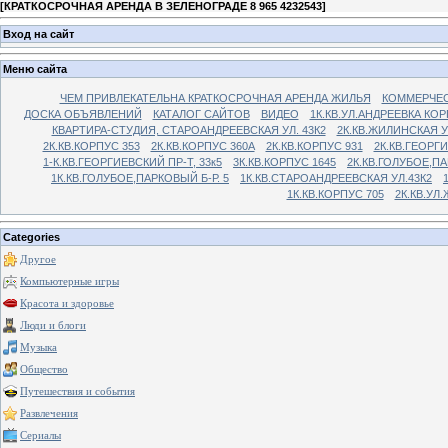
[
КРАТКОСРОЧНАЯ АРЕНДА В ЗЕЛЕНОГРАДЕ 8 965 4232543
]
Вход на сайт
Меню сайта
ЧЕМ ПРИВЛЕКАТЕЛЬНА КРАТКОСРОЧНАЯ АРЕНДА ЖИЛЬЯ
КОММЕРЧЕС
ДОСКА ОБЪЯВЛЕНИЙ
КАТАЛОГ САЙТОВ
ВИДЕО
1К.КВ.УЛ.АНДРЕЕВКА КОР
КВАРТИРА-СТУДИЯ, СТАРОАНДРЕЕВСКАЯ УЛ. 43К2
2К.КВ.ЖИЛИНСКАЯ У
2К.КВ.КОРПУС 353
2К.КВ.КОРПУС 360А
2К.КВ.КОРПУС 931
2К.КВ.ГЕОРГ
1-К.КВ.ГЕОРГИЕВСКИЙ ПР-Т, 33к5
3К.КВ.КОРПУС 1645
2К.КВ.ГОЛУБОЕ,ПА
1К.КВ.ГОЛУБОЕ,ПАРКОВЫЙ Б-Р. 5
1К.КВ.СТАРОАНДРЕЕВСКАЯ УЛ.43К2
1К.КВ.КОРПУС 705
2К.КВ.УЛ
Categories
Другое
Компьютерные игры
Красота и здоровье
Люди и блоги
Музыка
Общество
Путешествия и события
Развлечения
Сериалы