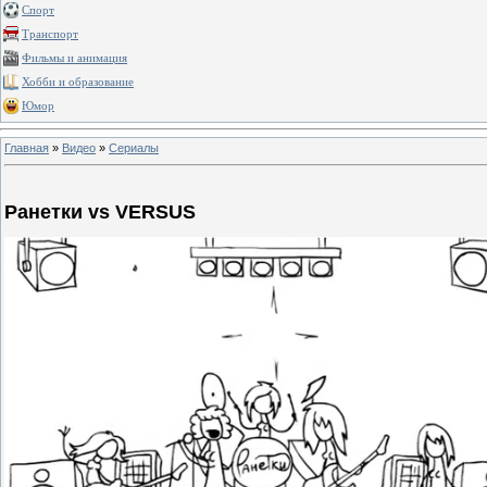
Спорт
Транспорт
Фильмы и анимация
Хобби и образование
Юмор
Главная
»
Видео
»
Сериалы
Ранетки vs VERSUS