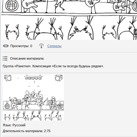
2
Просмотры
: 0
Сериалы
Описание материала
:
Группа «Ранетки». Композиция «Если ты всегда будешь рядом».
Язык
: Русский
Длительность материала
: 2:75