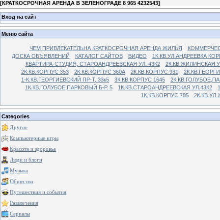
[
КРАТКОСРОЧНАЯ АРЕНДА В ЗЕЛЕНОГРАДЕ 8 965 4232543
]
Вход на сайт
Меню сайта
ЧЕМ ПРИВЛЕКАТЕЛЬНА КРАТКОСРОЧНАЯ АРЕНДА ЖИЛЬЯ
КОММЕРЧЕС
ДОСКА ОБЪЯВЛЕНИЙ
КАТАЛОГ САЙТОВ
ВИДЕО
1К.КВ.УЛ.АНДРЕЕВКА КОР
КВАРТИРА-СТУДИЯ, СТАРОАНДРЕЕВСКАЯ УЛ. 43К2
2К.КВ.ЖИЛИНСКАЯ У
2К.КВ.КОРПУС 353
2К.КВ.КОРПУС 360А
2К.КВ.КОРПУС 931
2К.КВ.ГЕОРГ
1-К.КВ.ГЕОРГИЕВСКИЙ ПР-Т, 33к5
3К.КВ.КОРПУС 1645
2К.КВ.ГОЛУБОЕ,ПА
1К.КВ.ГОЛУБОЕ,ПАРКОВЫЙ Б-Р. 5
1К.КВ.СТАРОАНДРЕЕВСКАЯ УЛ.43К2
1К.КВ.КОРПУС 705
2К.КВ.УЛ
Categories
Другое
Компьютерные игры
Красота и здоровье
Люди и блоги
Музыка
Общество
Путешествия и события
Развлечения
Сериалы