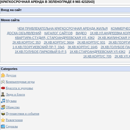
[
КРАТКОСРОЧНАЯ АРЕНДА В ЗЕЛЕНОГРАДЕ 8 965 4232543
]
Вход на сайт
Меню сайта
ЧЕМ ПРИВЛЕКАТЕЛЬНА КРАТКОСРОЧНАЯ АРЕНДА ЖИЛЬЯ
КОММЕРЧЕС
ДОСКА ОБЪЯВЛЕНИЙ
КАТАЛОГ САЙТОВ
ВИДЕО
1К.КВ.УЛ.АНДРЕЕВКА КОР
КВАРТИРА-СТУДИЯ, СТАРОАНДРЕЕВСКАЯ УЛ. 43К2
2К.КВ.ЖИЛИНСКАЯ У
2К.КВ.КОРПУС 353
2К.КВ.КОРПУС 360А
2К.КВ.КОРПУС 931
2К.КВ.ГЕОРГ
1-К.КВ.ГЕОРГИЕВСКИЙ ПР-Т, 33к5
3К.КВ.КОРПУС 1645
2К.КВ.ГОЛУБОЕ,ПА
1К.КВ.ГОЛУБОЕ,ПАРКОВЫЙ Б-Р. 5
1К.КВ.СТАРОАНДРЕЕВСКАЯ УЛ.43К2
1К.КВ.КОРПУС 705
2К.КВ.УЛ
Categories
Другое
Компьютерные игры
Красота и здоровье
Люди и блоги
Музыка
Общество
Путешествия и события
Развлечения
Сериалы