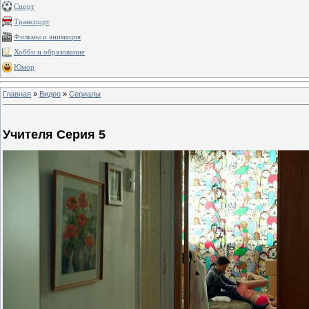
Спорт
Транспорт
Фильмы и анимация
Хобби и образование
Юмор
Главная
»
Видео
»
Сериалы
Учителя Серия 5