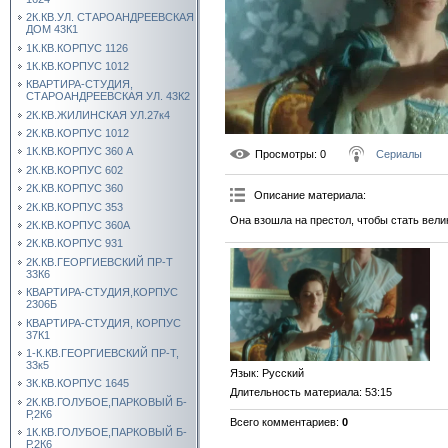
2К.КВ.УЛ. СТАРОАНДРЕЕВСКАЯ
ДОМ 43К1
1К.КВ.КОРПУС 1126
1К.КВ.КОРПУС 1012
КВАРТИРА-СТУДИЯ,
СТАРОАНДРЕЕВСКАЯ УЛ. 43К2
2К.КВ.ЖИЛИНСКАЯ УЛ.27к4
2К.КВ.КОРПУС 1012
1К.КВ.КОРПУС 360 А
Просмотры
: 0
Сериалы
2К.КВ.КОРПУС 602
2К.КВ.КОРПУС 360
Описание материала
:
2К.КВ.КОРПУС 353
Она взошла на престол, чтобы стать вели
2К.КВ.КОРПУС 360А
2К.КВ.КОРПУС 931
2К.КВ.ГЕОРГИЕВСКИЙ ПР-Т
33К6
КВАРТИРА-СТУДИЯ,КОРПУС
2306Б
КВАРТИРА-СТУДИЯ, КОРПУС
37К1
1-К.КВ.ГЕОРГИЕВСКИЙ ПР-Т,
33к5
Язык
: Русский
3К.КВ.КОРПУС 1645
Длительность материала
: 53:15
2К.КВ.ГОЛУБОЕ,ПАРКОВЫЙ Б-
Р,2К6
Всего комментариев
:
0
1К.КВ.ГОЛУБОЕ,ПАРКОВЫЙ Б-
Р,2К6