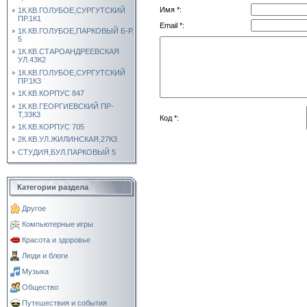
Имя *:
1К.КВ.ГОЛУБОЕ,СУРГУТСКИЙ
ПР.1К1
Email *:
1К.КВ.ГОЛУБОЕ,ПАРКОВЫЙ Б-Р.
5
1К.КВ.СТАРОАНДРЕЕВСКАЯ
УЛ.43К2
1К.КВ.ГОЛУБОЕ,СУРГУТСКИЙ
ПР.1К3
1К.КВ.КОРПУС 847
1К.КВ.ГЕОРГИЕВСКИЙ ПР-
Т,33К3
Код *:
1К.КВ.КОРПУС 705
2К.КВ.УЛ.ЖИЛИНСКАЯ,27К3
СТУДИЯ,БУЛ.ПАРКОВЫЙ 5
Категории раздела
Другое
Компьютерные игры
Красота и здоровье
Люди и блоги
Музыка
Общество
Путешествия и события