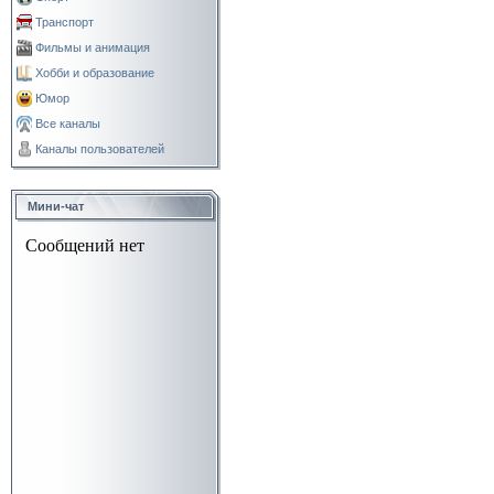
Транспорт
Фильмы и анимация
Хобби и образование
Юмор
Все каналы
Каналы пользователей
Мини-чат