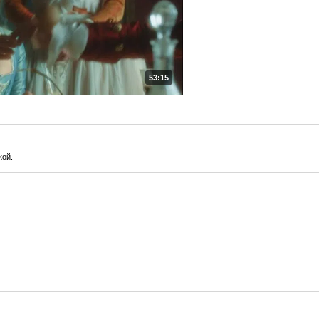
53:15
кой.