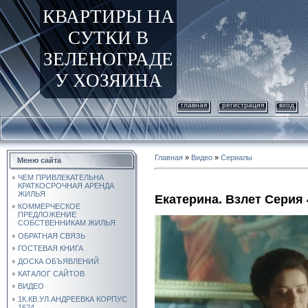
КВАРТИРЫ НА
СУТКИ В
ЗЕЛЕНОГРАДЕ
У ХОЗЯИНА
главная
регистрация
вход
Главная
»
Видео
»
Сериалы
Меню сайта
ЧЕМ ПРИВЛЕКАТЕЛЬНА
КРАТКОСРОЧНАЯ АРЕНДА
ЖИЛЬЯ
Екатерина. Взлет Серия 
КОММЕРЧЕСКОЕ
ПРЕДЛОЖЕНИЕ
СОБСТВЕННИКАМ ЖИЛЬЯ
ОБРАТНАЯ СВЯЗЬ
ГОСТЕВАЯ КНИГА
ДОСКА ОБЪЯВЛЕНИЙ
КАТАЛОГ САЙТОВ
ВИДЕО
1К.КВ.УЛ.АНДРЕЕВКА КОРПУС
1624