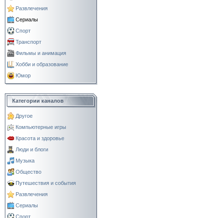
Развлечения
Сериалы
Спорт
Транспорт
Фильмы и анимация
Хобби и образование
Юмор
Категории каналов
Другое
Компьютерные игры
Красота и здоровье
Люди и блоги
Музыка
Общество
Путешествия и события
Развлечения
Сериалы
Спорт