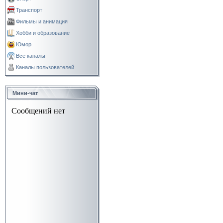
Транспорт
Фильмы и анимация
Хобби и образование
Юмор
Все каналы
Каналы пользователей
Мини-чат