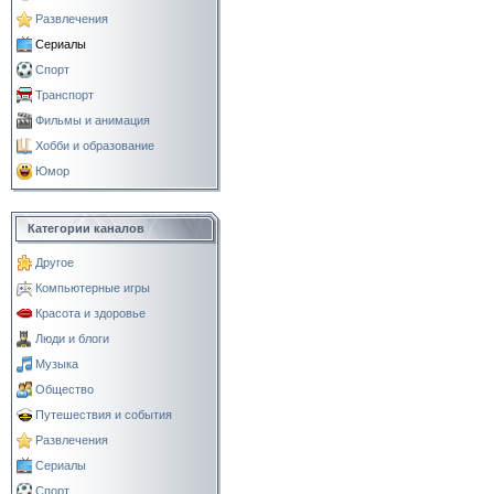
Развлечения
Сериалы
Спорт
Транспорт
Фильмы и анимация
Хобби и образование
Юмор
Категории каналов
Другое
Компьютерные игры
Красота и здоровье
Люди и блоги
Музыка
Общество
Путешествия и события
Развлечения
Сериалы
Спорт