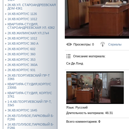
2К.КВ.УЛ. СТАРОАНДРЕЕВСКАЯ
ДОМ 43К1
1К.КВ.КОРПУС 1126
1К.КВ.КОРПУС 1012
КВАРТИРА-СТУДИЯ,
СТАРОАНДРЕЕВСКАЯ УЛ. 43К2
2К.КВ.ЖИЛИНСКАЯ УЛ.27к4
2К.КВ.КОРПУС 1012
1К.КВ.КОРПУС 360 А
Просмотры
: 0
Сериалы
2К.КВ.КОРПУС 602
2К.КВ.КОРПУС 360
Описание материала
:
2К.КВ.КОРПУС 353
Си Ди Лэнд
2К.КВ.КОРПУС 360А
2К.КВ.КОРПУС 931
2К.КВ.ГЕОРГИЕВСКИЙ ПР-Т
33К6
КВАРТИРА-СТУДИЯ,КОРПУС
2306Б
КВАРТИРА-СТУДИЯ, КОРПУС
37К1
1-К.КВ.ГЕОРГИЕВСКИЙ ПР-Т,
33к5
Язык
: Русский
3К.КВ.КОРПУС 1645
Длительность материала
: 46:31
2К.КВ.ГОЛУБОЕ,ПАРКОВЫЙ Б-
Р,2К6
Всего комментариев
:
0
1К.КВ.ГОЛУБОЕ,ПАРКОВЫЙ Б-
Р,2К6