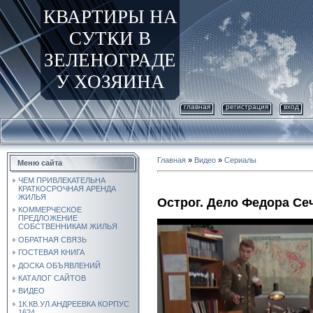
КВАРТИРЫ НА
СУТКИ В
ЗЕЛЕНОГРАДЕ
У ХОЗЯИНА
главная
регистрация
вход
Главная
»
Видео
»
Сериалы
Меню сайта
ЧЕМ ПРИВЛЕКАТЕЛЬНА
КРАТКОСРОЧНАЯ АРЕНДА
ЖИЛЬЯ
Острог. Дело Федора Се
КОММЕРЧЕСКОЕ
ПРЕДЛОЖЕНИЕ
СОБСТВЕННИКАМ ЖИЛЬЯ
ОБРАТНАЯ СВЯЗЬ
ГОСТЕВАЯ КНИГА
ДОСКА ОБЪЯВЛЕНИЙ
КАТАЛОГ САЙТОВ
ВИДЕО
1К.КВ.УЛ.АНДРЕЕВКА КОРПУС
1624