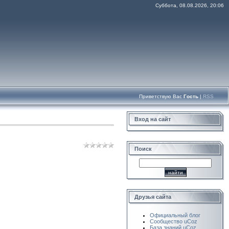
Суббота, 08.08.2026, 20:06
Приветствую Вас
Гость
|
RSS
Вход на сайт
Поиск
Друзья сайта
Официальный блог
Сообщество uCoz
База знаний uCoz