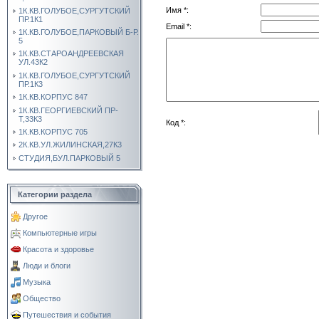
Имя *:
1К.КВ.ГОЛУБОЕ,СУРГУТСКИЙ
ПР.1К1
Email *:
1К.КВ.ГОЛУБОЕ,ПАРКОВЫЙ Б-Р.
5
1К.КВ.СТАРОАНДРЕЕВСКАЯ
УЛ.43К2
1К.КВ.ГОЛУБОЕ,СУРГУТСКИЙ
ПР.1К3
1К.КВ.КОРПУС 847
1К.КВ.ГЕОРГИЕВСКИЙ ПР-
Т,33К3
Код *:
1К.КВ.КОРПУС 705
2К.КВ.УЛ.ЖИЛИНСКАЯ,27К3
СТУДИЯ,БУЛ.ПАРКОВЫЙ 5
Категории раздела
Другое
Компьютерные игры
Красота и здоровье
Люди и блоги
Музыка
Общество
Путешествия и события