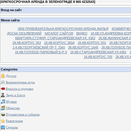
[
КРАТКОСРОЧНАЯ АРЕНДА В ЗЕЛЕНОГРАДЕ 8 965 4232543
]
Вход на сайт
Меню сайта
ЧЕМ ПРИВЛЕКАТЕЛЬНА КРАТКОСРОЧНАЯ АРЕНДА ЖИЛЬЯ
КОММЕРЧЕС
ДОСКА ОБЪЯВЛЕНИЙ
КАТАЛОГ САЙТОВ
ВИДЕО
1К.КВ.УЛ.АНДРЕЕВКА КОР
КВАРТИРА-СТУДИЯ, СТАРОАНДРЕЕВСКАЯ УЛ. 43К2
2К.КВ.ЖИЛИНСКАЯ У
2К.КВ.КОРПУС 353
2К.КВ.КОРПУС 360А
2К.КВ.КОРПУС 931
2К.КВ.ГЕОРГ
1-К.КВ.ГЕОРГИЕВСКИЙ ПР-Т, 33к5
3К.КВ.КОРПУС 1645
2К.КВ.ГОЛУБОЕ,ПА
1К.КВ.ГОЛУБОЕ,ПАРКОВЫЙ Б-Р. 5
1К.КВ.СТАРОАНДРЕЕВСКАЯ УЛ.43К2
1К.КВ.КОРПУС 705
2К.КВ.УЛ
Categories
Другое
Компьютерные игры
Красота и здоровье
Люди и блоги
Музыка
Общество
Путешествия и события
Развлечения
Сериалы