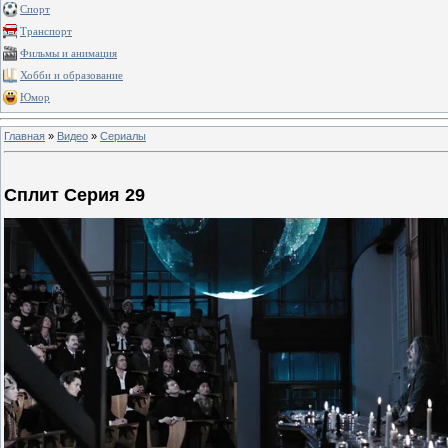
Спорт
Транспорт
Фильмы и анимация
Хобби и образование
Юмор
Главная
»
Видео
»
Сериалы
Сплит Серия 29