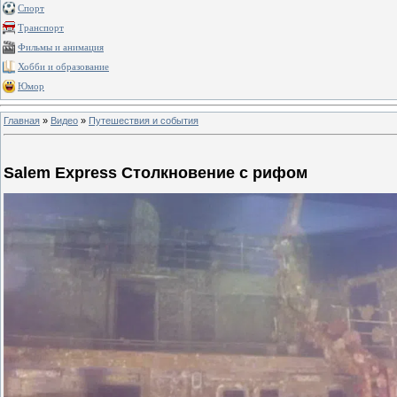
Спорт
Транспорт
Фильмы и анимация
Хобби и образование
Юмор
Главная
»
Видео
»
Путешествия и события
Salem Express Столкновение с рифом