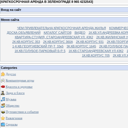
[
КРАТКОСРОЧНАЯ АРЕНДА В ЗЕЛЕНОГРАДЕ 8 965 4232543
]
Вход на сайт
Меню сайта
ЧЕМ ПРИВЛЕКАТЕЛЬНА КРАТКОСРОЧНАЯ АРЕНДА ЖИЛЬЯ
КОММЕРЧЕС
ДОСКА ОБЪЯВЛЕНИЙ
КАТАЛОГ САЙТОВ
ВИДЕО
1К.КВ.УЛ.АНДРЕЕВКА КОР
КВАРТИРА-СТУДИЯ, СТАРОАНДРЕЕВСКАЯ УЛ. 43К2
2К.КВ.ЖИЛИНСКАЯ У
2К.КВ.КОРПУС 353
2К.КВ.КОРПУС 360А
2К.КВ.КОРПУС 931
2К.КВ.ГЕОРГ
1-К.КВ.ГЕОРГИЕВСКИЙ ПР-Т, 33к5
3К.КВ.КОРПУС 1645
2К.КВ.ГОЛУБОЕ,ПА
1К.КВ.ГОЛУБОЕ,ПАРКОВЫЙ Б-Р. 5
1К.КВ.СТАРОАНДРЕЕВСКАЯ УЛ.43К2
1К.КВ.КОРПУС 705
2К.КВ.УЛ
Categories
Другое
Компьютерные игры
Красота и здоровье
Люди и блоги
Музыка
Общество
Путешествия и события
Развлечения
Сериалы