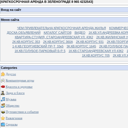
[
КРАТКОСРОЧНАЯ АРЕНДА В ЗЕЛЕНОГРАДЕ 8 965 4232543
]
Вход на сайт
Меню сайта
ЧЕМ ПРИВЛЕКАТЕЛЬНА КРАТКОСРОЧНАЯ АРЕНДА ЖИЛЬЯ
КОММЕРЧЕС
ДОСКА ОБЪЯВЛЕНИЙ
КАТАЛОГ САЙТОВ
ВИДЕО
1К.КВ.УЛ.АНДРЕЕВКА КОР
КВАРТИРА-СТУДИЯ, СТАРОАНДРЕЕВСКАЯ УЛ. 43К2
2К.КВ.ЖИЛИНСКАЯ У
2К.КВ.КОРПУС 353
2К.КВ.КОРПУС 360А
2К.КВ.КОРПУС 931
2К.КВ.ГЕОРГ
1-К.КВ.ГЕОРГИЕВСКИЙ ПР-Т, 33к5
3К.КВ.КОРПУС 1645
2К.КВ.ГОЛУБОЕ,ПА
1К.КВ.ГОЛУБОЕ,ПАРКОВЫЙ Б-Р. 5
1К.КВ.СТАРОАНДРЕЕВСКАЯ УЛ.43К2
1К.КВ.КОРПУС 705
2К.КВ.УЛ
Categories
Другое
Компьютерные игры
Красота и здоровье
Люди и блоги
Музыка
Общество
Путешествия и события
Развлечения
Сериалы