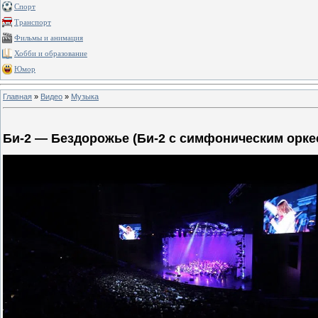
Спорт
Транспорт
Фильмы и анимация
Хобби и образование
Юмор
Главная
»
Видео
»
Музыка
Би-2 — Бездорожье (Би-2 с симфоническим оркест