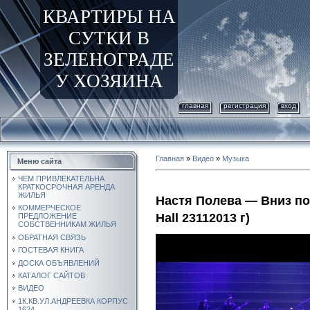
КВАРТИРЫ НА
СУТКИ В
ЗЕЛЕНОГРАДЕ
У ХОЗЯИНА
главная
регистрация
вход
Главная
»
Видео
»
Музыка
Меню сайта
ЧЕМ ПРИВЛЕКАТЕЛЬНА
КРАТКОСРОЧНАЯ АРЕНДА
ЖИЛЬЯ
Настя Полева — Вниз по
КОММЕРЧЕСКОЕ
Hall 23112013 г)
ПРЕДЛОЖЕНИЕ
СОБСТВЕННИКАМ ЖИЛЬЯ
ОБРАТНАЯ СВЯЗЬ
ГОСТЕВАЯ КНИГА
ДОСКА ОБЪЯВЛЕНИЙ
КАТАЛОГ САЙТОВ
ВИДЕО
1К.КВ.УЛ.АНДРЕЕВКА КОРПУС
1624