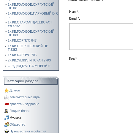
1К.КВ.ГОЛУБОЕ,СУРГУТСКИЙ
ПР.1К1
Имя *:
1К.КВ.ГОЛУБОЕ,ПАРКОВЫЙ Б-Р.
5
Email *:
1К.КВ.СТАРОАНДРЕЕВСКАЯ
УЛ.43К2
1К.КВ.ГОЛУБОЕ,СУРГУТСКИЙ
ПР.1К3
1К.КВ.КОРПУС 847
1К.КВ.ГЕОРГИЕВСКИЙ ПР-
Т,33К3
1К.КВ.КОРПУС 705
Код *:
2К.КВ.УЛ.ЖИЛИНСКАЯ,27К3
СТУДИЯ,БУЛ.ПАРКОВЫЙ 5
Категории раздела
Другое
Компьютерные игры
Красота и здоровье
Люди и блоги
Музыка
Общество
Путешествия и события