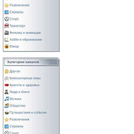
Развлечения
Сериалы
Спорт
Транспорт
Фильмы и анимация
Хобби и образование
Юмор
Категории каналов
Другое
Компьютерные игры
Красота и здоровье
Люди и блоги
Музыка
Общество
Путешествия и события
Развлечения
Сериалы
Спорт