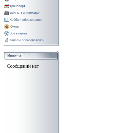
Транспорт
Фильмы и анимация
Хобби и образование
Юмор
Все каналы
Каналы пользователей
Мини-чат