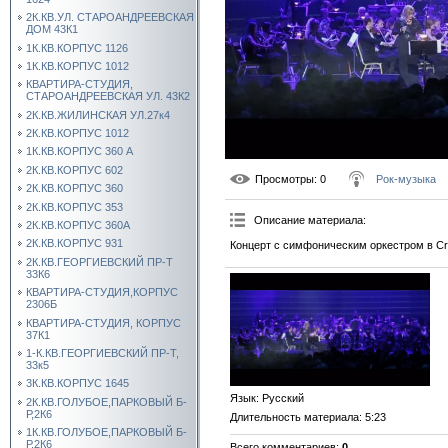
2К.КВ.УЛ. СТАРОАНДРЕЕВСКАЯ
ДОМ 43К1
1К.КВ.КОРПУС 1126
1К.КВ.КОРПУС 1012
КВАРТИРА-СТУДИЯ,
СТАРОАНДРЕЕВСКАЯ УЛ. 43К2
2К.КВ.ЖИЛИНСКАЯ УЛ.27к4
2К.КВ.КОРПУС 1012
1К.КВ.КОРПУС 360 А
2К.КВ.КОРПУС 602
Просмотры
: 0
Рок-музыка
2К.КВ.КОРПУС 360
2К.КВ.КОРПУС 353
Описание материала
:
2К.КВ.КОРПУС 360А
2К.КВ.КОРПУС 931
Концерт с симфоническим оркестром в Croc
2К.КВ.ГЕОРГИЕВСКИЙ ПР-Т
33К6
КВАРТИРА-СТУДИЯ,КОРПУС
2306Б
КВАРТИРА-СТУДИЯ, КОРПУС
37К1
1-К.КВ.ГЕОРГИЕВСКИЙ ПР-Т,
33к5
3К.КВ.КОРПУС 1645
Язык
: Русский
2К.КВ.ГОЛУБОЕ,ПАРКОВЫЙ Б-
Р,2К6
Длительность материала
: 5:23
1К.КВ.ГОЛУБОЕ,ПАРКОВЫЙ Б-
Р,2К6
Всего комментариев
:
0