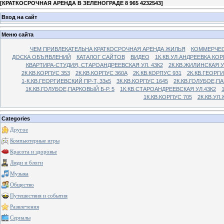
[
КРАТКОСРОЧНАЯ АРЕНДА В ЗЕЛЕНОГРАДЕ 8 965 4232543
]
Вход на сайт
Меню сайта
ЧЕМ ПРИВЛЕКАТЕЛЬНА КРАТКОСРОЧНАЯ АРЕНДА ЖИЛЬЯ
КОММЕРЧЕС
ДОСКА ОБЪЯВЛЕНИЙ
КАТАЛОГ САЙТОВ
ВИДЕО
1К.КВ.УЛ.АНДРЕЕВКА КОР
КВАРТИРА-СТУДИЯ, СТАРОАНДРЕЕВСКАЯ УЛ. 43К2
2К.КВ.ЖИЛИНСКАЯ У
2К.КВ.КОРПУС 353
2К.КВ.КОРПУС 360А
2К.КВ.КОРПУС 931
2К.КВ.ГЕОРГ
1-К.КВ.ГЕОРГИЕВСКИЙ ПР-Т, 33к5
3К.КВ.КОРПУС 1645
2К.КВ.ГОЛУБОЕ,ПА
1К.КВ.ГОЛУБОЕ,ПАРКОВЫЙ Б-Р. 5
1К.КВ.СТАРОАНДРЕЕВСКАЯ УЛ.43К2
1К.КВ.КОРПУС 705
2К.КВ.УЛ
Categories
Другое
Компьютерные игры
Красота и здоровье
Люди и блоги
Музыка
Общество
Путешествия и события
Развлечения
Сериалы