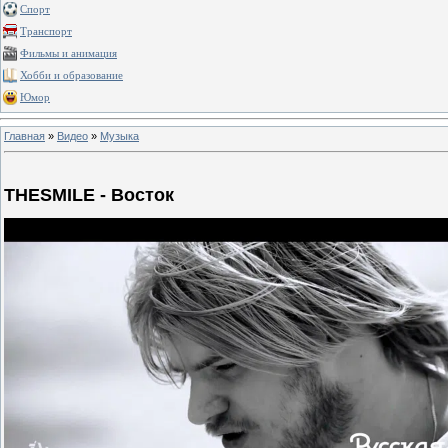
Спорт
Транспорт
Фильмы и анимация
Хобби и образование
Юмор
Главная
»
Видео
»
Музыка
THESMILE - Восток