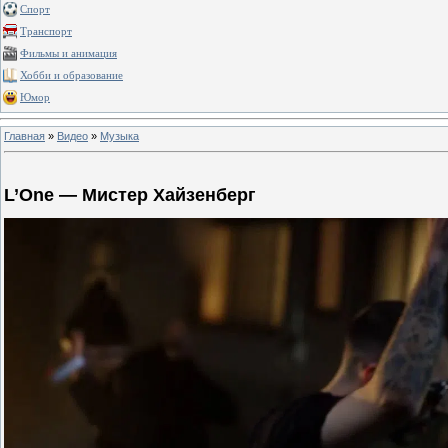
Спорт
Транспорт
Фильмы и анимация
Хобби и образование
Юмор
Главная
»
Видео
»
Музыка
L’One — Мистер Хайзенберг