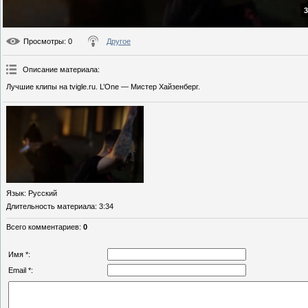
3
Просмотры
: 0
Другое
Описание материала
:
Лучшие клипы на tvigle.ru. L’One — Мистер Хайзенберг.
Язык
: Русский
Длительность материала
: 3:34
Всего комментариев
:
0
Имя *:
Email *: