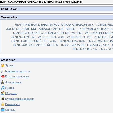
[
КРАТКОСРОЧНАЯ АРЕНДА В ЗЕЛЕНОГРАДЕ 8 965 4232543
]
Вход на сайт
Меню сайта
ЧЕМ ПРИВЛЕКАТЕЛЬНА КРАТКОСРОЧНАЯ АРЕНДА ЖИЛЬЯ
КОММЕРЧЕС
ДОСКА ОБЪЯВЛЕНИЙ
КАТАЛОГ САЙТОВ
ВИДЕО
1К.КВ.УЛ.АНДРЕЕВКА КОР
КВАРТИРА-СТУДИЯ, СТАРОАНДРЕЕВСКАЯ УЛ. 43К2
2К.КВ.ЖИЛИНСКАЯ У
2К.КВ.КОРПУС 353
2К.КВ.КОРПУС 360А
2К.КВ.КОРПУС 931
2К.КВ.ГЕОРГ
1-К.КВ.ГЕОРГИЕВСКИЙ ПР-Т, 33к5
3К.КВ.КОРПУС 1645
2К.КВ.ГОЛУБОЕ,ПА
1К.КВ.ГОЛУБОЕ,ПАРКОВЫЙ Б-Р. 5
1К.КВ.СТАРОАНДРЕЕВСКАЯ УЛ.43К2
1К.КВ.КОРПУС 705
2К.КВ.УЛ
Categories
Другое
Компьютерные игры
Красота и здоровье
Люди и блоги
Музыка
Общество
Путешествия и события
Развлечения
Сериалы