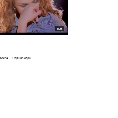
3:28
абаева — Один на один.