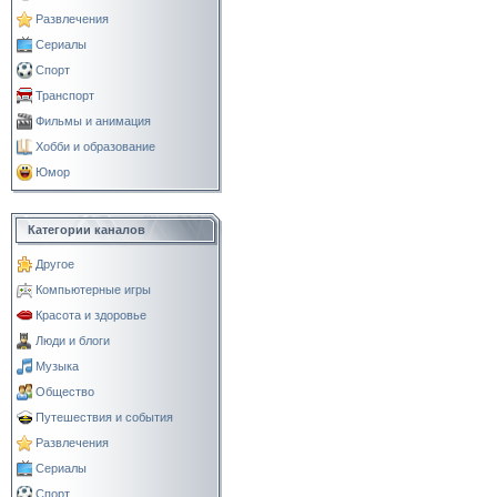
Развлечения
Сериалы
Спорт
Транспорт
Фильмы и анимация
Хобби и образование
Юмор
Категории каналов
Другое
Компьютерные игры
Красота и здоровье
Люди и блоги
Музыка
Общество
Путешествия и события
Развлечения
Сериалы
Спорт