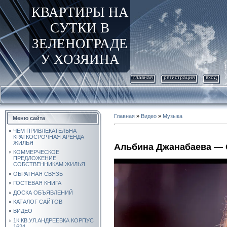
КВАРТИРЫ НА
СУТКИ В
ЗЕЛЕНОГРАДЕ
У ХОЗЯИНА
главная
регистрация
вход
Главная
»
Видео
»
Музыка
Меню сайта
ЧЕМ ПРИВЛЕКАТЕЛЬНА
КРАТКОСРОЧНАЯ АРЕНДА
ЖИЛЬЯ
Альбина Джанабаева — 
КОММЕРЧЕСКОЕ
ПРЕДЛОЖЕНИЕ
СОБСТВЕННИКАМ ЖИЛЬЯ
ОБРАТНАЯ СВЯЗЬ
ГОСТЕВАЯ КНИГА
ДОСКА ОБЪЯВЛЕНИЙ
КАТАЛОГ САЙТОВ
ВИДЕО
1К.КВ.УЛ.АНДРЕЕВКА КОРПУС
1624