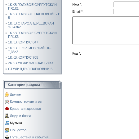
Имя *:
1К.КВ.ГОЛУБОЕ,СУРГУТСКИЙ
ПР.1К1
Email *:
1К.КВ.ГОЛУБОЕ,ПАРКОВЫЙ Б-Р.
5
1К.КВ.СТАРОАНДРЕЕВСКАЯ
УЛ.43К2
1К.КВ.ГОЛУБОЕ,СУРГУТСКИЙ
ПР.1К3
1К.КВ.КОРПУС 847
1К.КВ.ГЕОРГИЕВСКИЙ ПР-
Т,33К3
Код *:
1К.КВ.КОРПУС 705
2К.КВ.УЛ.ЖИЛИНСКАЯ,27К3
СТУДИЯ,БУЛ.ПАРКОВЫЙ 5
Категории раздела
Другое
Компьютерные игры
Красота и здоровье
Люди и блоги
Музыка
Общество
Путешествия и события