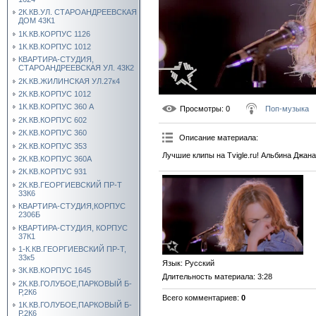
2К.КВ.УЛ. СТАРОАНДРЕЕВСКАЯ
ДОМ 43К1
1К.КВ.КОРПУС 1126
1К.КВ.КОРПУС 1012
КВАРТИРА-СТУДИЯ,
СТАРОАНДРЕЕВСКАЯ УЛ. 43К2
2К.КВ.ЖИЛИНСКАЯ УЛ.27к4
2К.КВ.КОРПУС 1012
1К.КВ.КОРПУС 360 А
Просмотры
: 0
Поп-музыка
2К.КВ.КОРПУС 602
2К.КВ.КОРПУС 360
Описание материала
:
2К.КВ.КОРПУС 353
Лучшие клипы на Tvigle.ru! Альбина Джан
2К.КВ.КОРПУС 360А
2К.КВ.КОРПУС 931
2К.КВ.ГЕОРГИЕВСКИЙ ПР-Т
33К6
КВАРТИРА-СТУДИЯ,КОРПУС
2306Б
КВАРТИРА-СТУДИЯ, КОРПУС
37К1
1-К.КВ.ГЕОРГИЕВСКИЙ ПР-Т,
33к5
Язык
: Русский
3К.КВ.КОРПУС 1645
Длительность материала
: 3:28
2К.КВ.ГОЛУБОЕ,ПАРКОВЫЙ Б-
Р,2К6
Всего комментариев
:
0
1К.КВ.ГОЛУБОЕ,ПАРКОВЫЙ Б-
Р,2К6