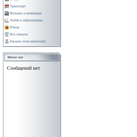
Транспорт
Фильмы и анимация
Хобби и образование
Юмор
Все каналы
Каналы пользователей
Мини-чат