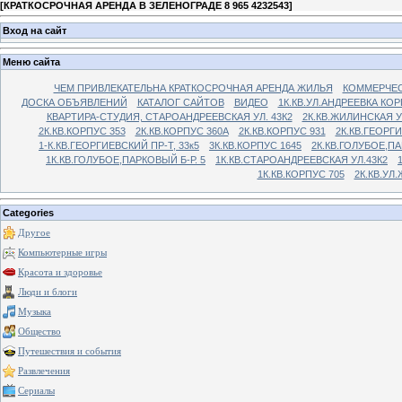
[
КРАТКОСРОЧНАЯ АРЕНДА В ЗЕЛЕНОГРАДЕ 8 965 4232543
]
Вход на сайт
Меню сайта
ЧЕМ ПРИВЛЕКАТЕЛЬНА КРАТКОСРОЧНАЯ АРЕНДА ЖИЛЬЯ
КОММЕРЧЕС
ДОСКА ОБЪЯВЛЕНИЙ
КАТАЛОГ САЙТОВ
ВИДЕО
1К.КВ.УЛ.АНДРЕЕВКА КОР
КВАРТИРА-СТУДИЯ, СТАРОАНДРЕЕВСКАЯ УЛ. 43К2
2К.КВ.ЖИЛИНСКАЯ У
2К.КВ.КОРПУС 353
2К.КВ.КОРПУС 360А
2К.КВ.КОРПУС 931
2К.КВ.ГЕОРГ
1-К.КВ.ГЕОРГИЕВСКИЙ ПР-Т, 33к5
3К.КВ.КОРПУС 1645
2К.КВ.ГОЛУБОЕ,ПА
1К.КВ.ГОЛУБОЕ,ПАРКОВЫЙ Б-Р. 5
1К.КВ.СТАРОАНДРЕЕВСКАЯ УЛ.43К2
1К.КВ.КОРПУС 705
2К.КВ.УЛ
Categories
Другое
Компьютерные игры
Красота и здоровье
Люди и блоги
Музыка
Общество
Путешествия и события
Развлечения
Сериалы