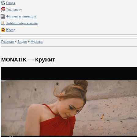
Спорт
Транспорт
Фильмы и анимация
Хобби и образование
Юмор
Главная
»
Видео
»
Музыка
MONATIK — Кружит