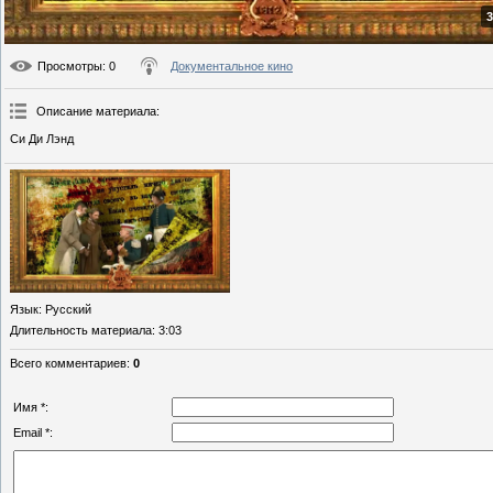
3
Просмотры
: 0
Документальное кино
Описание материала
:
Си Ди Лэнд
Язык
: Русский
Длительность материала
: 3:03
Всего комментариев
:
0
Имя *:
Email *: