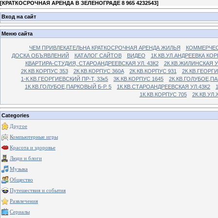
[
КРАТКОСРОЧНАЯ АРЕНДА В ЗЕЛЕНОГРАДЕ 8 965 4232543
]
Вход на сайт
Меню сайта
ЧЕМ ПРИВЛЕКАТЕЛЬНА КРАТКОСРОЧНАЯ АРЕНДА ЖИЛЬЯ
КОММЕРЧЕС
ДОСКА ОБЪЯВЛЕНИЙ
КАТАЛОГ САЙТОВ
ВИДЕО
1К.КВ.УЛ.АНДРЕЕВКА КОР
КВАРТИРА-СТУДИЯ, СТАРОАНДРЕЕВСКАЯ УЛ. 43К2
2К.КВ.ЖИЛИНСКАЯ У
2К.КВ.КОРПУС 353
2К.КВ.КОРПУС 360А
2К.КВ.КОРПУС 931
2К.КВ.ГЕОРГ
1-К.КВ.ГЕОРГИЕВСКИЙ ПР-Т, 33к5
3К.КВ.КОРПУС 1645
2К.КВ.ГОЛУБОЕ,ПА
1К.КВ.ГОЛУБОЕ,ПАРКОВЫЙ Б-Р. 5
1К.КВ.СТАРОАНДРЕЕВСКАЯ УЛ.43К2
1К.КВ.КОРПУС 705
2К.КВ.УЛ
Categories
Другое
Компьютерные игры
Красота и здоровье
Люди и блоги
Музыка
Общество
Путешествия и события
Развлечения
Сериалы