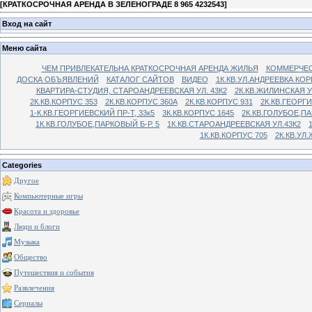
[
КРАТКОСРОЧНАЯ АРЕНДА В ЗЕЛЕНОГРАДЕ 8 965 4232543
]
Вход на сайт
Меню сайта
ЧЕМ ПРИВЛЕКАТЕЛЬНА КРАТКОСРОЧНАЯ АРЕНДА ЖИЛЬЯ
КОММЕРЧЕС
ДОСКА ОБЪЯВЛЕНИЙ
КАТАЛОГ САЙТОВ
ВИДЕО
1К.КВ.УЛ.АНДРЕЕВКА КОР
КВАРТИРА-СТУДИЯ, СТАРОАНДРЕЕВСКАЯ УЛ. 43К2
2К.КВ.ЖИЛИНСКАЯ У
2К.КВ.КОРПУС 353
2К.КВ.КОРПУС 360А
2К.КВ.КОРПУС 931
2К.КВ.ГЕОРГ
1-К.КВ.ГЕОРГИЕВСКИЙ ПР-Т, 33к5
3К.КВ.КОРПУС 1645
2К.КВ.ГОЛУБОЕ,ПА
1К.КВ.ГОЛУБОЕ,ПАРКОВЫЙ Б-Р. 5
1К.КВ.СТАРОАНДРЕЕВСКАЯ УЛ.43К2
1К.КВ.КОРПУС 705
2К.КВ.УЛ
Categories
Другое
Компьютерные игры
Красота и здоровье
Люди и блоги
Музыка
Общество
Путешествия и события
Развлечения
Сериалы