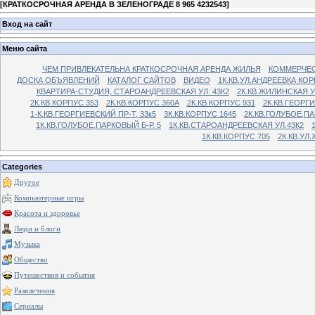
[
КРАТКОСРОЧНАЯ АРЕНДА В ЗЕЛЕНОГРАДЕ 8 965 4232543
]
Вход на сайт
Меню сайта
ЧЕМ ПРИВЛЕКАТЕЛЬНА КРАТКОСРОЧНАЯ АРЕНДА ЖИЛЬЯ
КОММЕРЧЕС
ДОСКА ОБЪЯВЛЕНИЙ
КАТАЛОГ САЙТОВ
ВИДЕО
1К.КВ.УЛ.АНДРЕЕВКА КОР
КВАРТИРА-СТУДИЯ, СТАРОАНДРЕЕВСКАЯ УЛ. 43К2
2К.КВ.ЖИЛИНСКАЯ У
2К.КВ.КОРПУС 353
2К.КВ.КОРПУС 360А
2К.КВ.КОРПУС 931
2К.КВ.ГЕОРГ
1-К.КВ.ГЕОРГИЕВСКИЙ ПР-Т, 33к5
3К.КВ.КОРПУС 1645
2К.КВ.ГОЛУБОЕ,ПА
1К.КВ.ГОЛУБОЕ,ПАРКОВЫЙ Б-Р. 5
1К.КВ.СТАРОАНДРЕЕВСКАЯ УЛ.43К2
1К.КВ.КОРПУС 705
2К.КВ.УЛ
Categories
Другое
Компьютерные игры
Красота и здоровье
Люди и блоги
Музыка
Общество
Путешествия и события
Развлечения
Сериалы