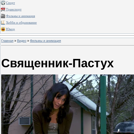
Спорт
Транспорт
Фильмы и анимация
Хобби и образование
Юмор
Главная
»
Видео
»
Фильмы и анимация
Священник-Пастух