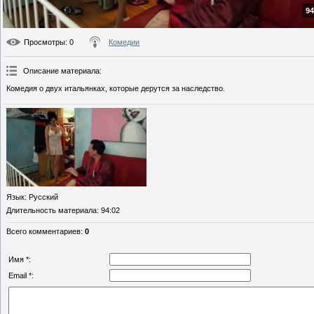
94
Просмотры
: 0
Комедии
Описание материала
:
Комедия о двух итальянках, которые дерутся за наследство.
Язык
: Русский
Длительность материала
: 94:02
Всего комментариев
:
0
Имя *:
Email *: