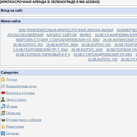
[
КРАТКОСРОЧНАЯ АРЕНДА В ЗЕЛЕНОГРАДЕ 8 965 4232543
]
Вход на сайт
Меню сайта
ЧЕМ ПРИВЛЕКАТЕЛЬНА КРАТКОСРОЧНАЯ АРЕНДА ЖИЛЬЯ
КОММЕРЧЕС
ДОСКА ОБЪЯВЛЕНИЙ
КАТАЛОГ САЙТОВ
ВИДЕО
1К.КВ.УЛ.АНДРЕЕВКА КОР
КВАРТИРА-СТУДИЯ, СТАРОАНДРЕЕВСКАЯ УЛ. 43К2
2К.КВ.ЖИЛИНСКАЯ У
2К.КВ.КОРПУС 353
2К.КВ.КОРПУС 360А
2К.КВ.КОРПУС 931
2К.КВ.ГЕОРГ
1-К.КВ.ГЕОРГИЕВСКИЙ ПР-Т, 33к5
3К.КВ.КОРПУС 1645
2К.КВ.ГОЛУБОЕ,ПА
1К.КВ.ГОЛУБОЕ,ПАРКОВЫЙ Б-Р. 5
1К.КВ.СТАРОАНДРЕЕВСКАЯ УЛ.43К2
1К.КВ.КОРПУС 705
2К.КВ.УЛ
Categories
Другое
Компьютерные игры
Красота и здоровье
Люди и блоги
Музыка
Общество
Путешествия и события
Развлечения
Сериалы