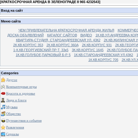
[
КРАТКОСРОЧНАЯ АРЕНДА В ЗЕЛЕНОГРАДЕ 8 965 4232543
]
Вход на сайт
Меню сайта
ЧЕМ ПРИВЛЕКАТЕЛЬНА КРАТКОСРОЧНАЯ АРЕНДА ЖИЛЬЯ
КОММЕРЧЕС
ДОСКА ОБЪЯВЛЕНИЙ
КАТАЛОГ САЙТОВ
ВИДЕО
1К.КВ.УЛ.АНДРЕЕВКА КОР
КВАРТИРА-СТУДИЯ, СТАРОАНДРЕЕВСКАЯ УЛ. 43К2
2К.КВ.ЖИЛИНСКАЯ У
2К.КВ.КОРПУС 353
2К.КВ.КОРПУС 360А
2К.КВ.КОРПУС 931
2К.КВ.ГЕОРГ
1-К.КВ.ГЕОРГИЕВСКИЙ ПР-Т, 33к5
3К.КВ.КОРПУС 1645
2К.КВ.ГОЛУБОЕ,ПА
1К.КВ.ГОЛУБОЕ,ПАРКОВЫЙ Б-Р. 5
1К.КВ.СТАРОАНДРЕЕВСКАЯ УЛ.43К2
1К.КВ.КОРПУС 705
2К.КВ.УЛ
Categories
Другое
Компьютерные игры
Красота и здоровье
Люди и блоги
Музыка
Общество
Путешествия и события
Развлечения
Сериалы