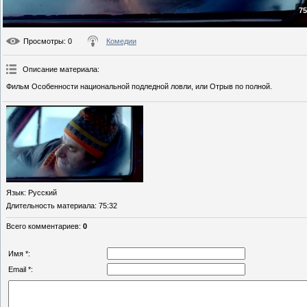
75
Просмотры
: 0
Комедии
Описание материала
:
Фильм Особенности национальной подледной ловли, или Отрыв по полной.
Язык
: Русский
Длительность материала
: 75:32
Всего комментариев
:
0
Имя *:
Email *: