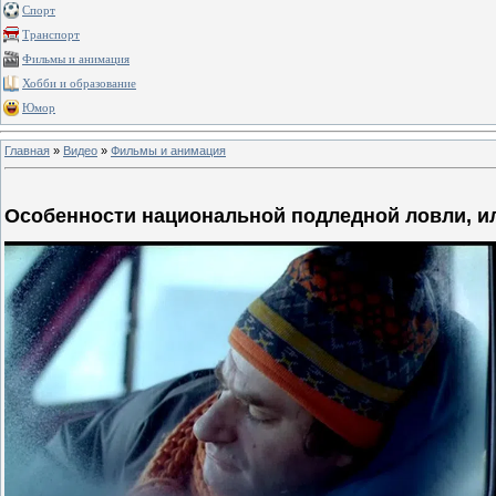
Спорт
Транспорт
Фильмы и анимация
Хобби и образование
Юмор
Главная
»
Видео
»
Фильмы и анимация
Особенности национальной подледной ловли, и