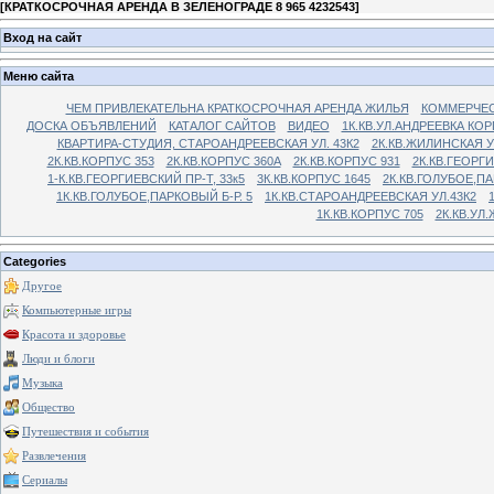
[
КРАТКОСРОЧНАЯ АРЕНДА В ЗЕЛЕНОГРАДЕ 8 965 4232543
]
Вход на сайт
Меню сайта
ЧЕМ ПРИВЛЕКАТЕЛЬНА КРАТКОСРОЧНАЯ АРЕНДА ЖИЛЬЯ
КОММЕРЧЕС
ДОСКА ОБЪЯВЛЕНИЙ
КАТАЛОГ САЙТОВ
ВИДЕО
1К.КВ.УЛ.АНДРЕЕВКА КОР
КВАРТИРА-СТУДИЯ, СТАРОАНДРЕЕВСКАЯ УЛ. 43К2
2К.КВ.ЖИЛИНСКАЯ У
2К.КВ.КОРПУС 353
2К.КВ.КОРПУС 360А
2К.КВ.КОРПУС 931
2К.КВ.ГЕОРГ
1-К.КВ.ГЕОРГИЕВСКИЙ ПР-Т, 33к5
3К.КВ.КОРПУС 1645
2К.КВ.ГОЛУБОЕ,ПА
1К.КВ.ГОЛУБОЕ,ПАРКОВЫЙ Б-Р. 5
1К.КВ.СТАРОАНДРЕЕВСКАЯ УЛ.43К2
1К.КВ.КОРПУС 705
2К.КВ.УЛ
Categories
Другое
Компьютерные игры
Красота и здоровье
Люди и блоги
Музыка
Общество
Путешествия и события
Развлечения
Сериалы