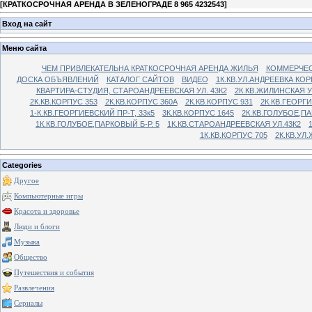
[
КРАТКОСРОЧНАЯ АРЕНДА В ЗЕЛЕНОГРАДЕ 8 965 4232543
]
Вход на сайт
Меню сайта
ЧЕМ ПРИВЛЕКАТЕЛЬНА КРАТКОСРОЧНАЯ АРЕНДА ЖИЛЬЯ
КОММЕРЧЕС
ДОСКА ОБЪЯВЛЕНИЙ
КАТАЛОГ САЙТОВ
ВИДЕО
1К.КВ.УЛ.АНДРЕЕВКА КОР
КВАРТИРА-СТУДИЯ, СТАРОАНДРЕЕВСКАЯ УЛ. 43К2
2К.КВ.ЖИЛИНСКАЯ У
2К.КВ.КОРПУС 353
2К.КВ.КОРПУС 360А
2К.КВ.КОРПУС 931
2К.КВ.ГЕОРГ
1-К.КВ.ГЕОРГИЕВСКИЙ ПР-Т, 33к5
3К.КВ.КОРПУС 1645
2К.КВ.ГОЛУБОЕ,ПА
1К.КВ.ГОЛУБОЕ,ПАРКОВЫЙ Б-Р. 5
1К.КВ.СТАРОАНДРЕЕВСКАЯ УЛ.43К2
1К.КВ.КОРПУС 705
2К.КВ.УЛ
Categories
Другое
Компьютерные игры
Красота и здоровье
Люди и блоги
Музыка
Общество
Путешествия и события
Развлечения
Сериалы