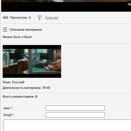
78
Просмотры
: 0
Комедии
Описание материала
:
Фильм Буль и Билл.
Язык
: Русский
Длительность материала
: 78:48
Всего комментариев
:
0
Имя *:
Email *: