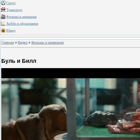
Спорт
Транспорт
Фильмы и анимация
Хобби и образование
Юмор
Главная
»
Видео
»
Фильмы и анимация
Буль и Билл