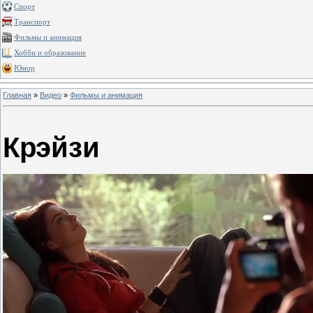
Спорт
Транспорт
Фильмы и анимация
Хобби и образование
Юмор
Главная
»
Видео
»
Фильмы и анимация
Крэйзи