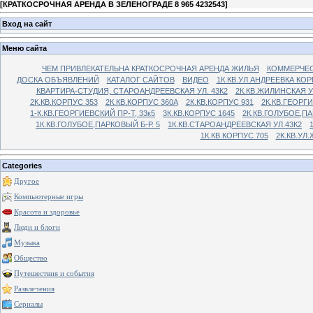
[
КРАТКОСРОЧНАЯ АРЕНДА В ЗЕЛЕНОГРАДЕ 8 965 4232543
]
Вход на сайт
Меню сайта
ЧЕМ ПРИВЛЕКАТЕЛЬНА КРАТКОСРОЧНАЯ АРЕНДА ЖИЛЬЯ
КОММЕРЧЕС
ДОСКА ОБЪЯВЛЕНИЙ
КАТАЛОГ САЙТОВ
ВИДЕО
1К.КВ.УЛ.АНДРЕЕВКА КОР
КВАРТИРА-СТУДИЯ, СТАРОАНДРЕЕВСКАЯ УЛ. 43К2
2К.КВ.ЖИЛИНСКАЯ У
2К.КВ.КОРПУС 353
2К.КВ.КОРПУС 360А
2К.КВ.КОРПУС 931
2К.КВ.ГЕОРГ
1-К.КВ.ГЕОРГИЕВСКИЙ ПР-Т, 33к5
3К.КВ.КОРПУС 1645
2К.КВ.ГОЛУБОЕ,ПА
1К.КВ.ГОЛУБОЕ,ПАРКОВЫЙ Б-Р. 5
1К.КВ.СТАРОАНДРЕЕВСКАЯ УЛ.43К2
1К.КВ.КОРПУС 705
2К.КВ.УЛ
Categories
Другое
Компьютерные игры
Красота и здоровье
Люди и блоги
Музыка
Общество
Путешествия и события
Развлечения
Сериалы