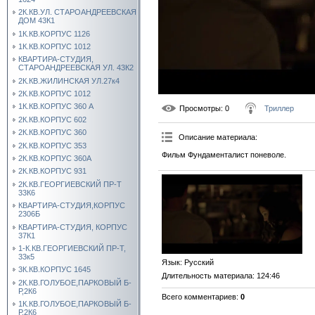
2К.КВ.УЛ. СТАРОАНДРЕЕВСКАЯ
ДОМ 43К1
1К.КВ.КОРПУС 1126
1К.КВ.КОРПУС 1012
КВАРТИРА-СТУДИЯ,
СТАРОАНДРЕЕВСКАЯ УЛ. 43К2
2К.КВ.ЖИЛИНСКАЯ УЛ.27к4
2К.КВ.КОРПУС 1012
1К.КВ.КОРПУС 360 А
Просмотры
: 0
Триллер
2К.КВ.КОРПУС 602
2К.КВ.КОРПУС 360
Описание материала
:
2К.КВ.КОРПУС 353
Фильм Фундаменталист поневоле.
2К.КВ.КОРПУС 360А
2К.КВ.КОРПУС 931
2К.КВ.ГЕОРГИЕВСКИЙ ПР-Т
33К6
КВАРТИРА-СТУДИЯ,КОРПУС
2306Б
КВАРТИРА-СТУДИЯ, КОРПУС
37К1
1-К.КВ.ГЕОРГИЕВСКИЙ ПР-Т,
33к5
Язык
: Русский
3К.КВ.КОРПУС 1645
Длительность материала
: 124:46
2К.КВ.ГОЛУБОЕ,ПАРКОВЫЙ Б-
Р,2К6
Всего комментариев
:
0
1К.КВ.ГОЛУБОЕ,ПАРКОВЫЙ Б-
Р,2К6