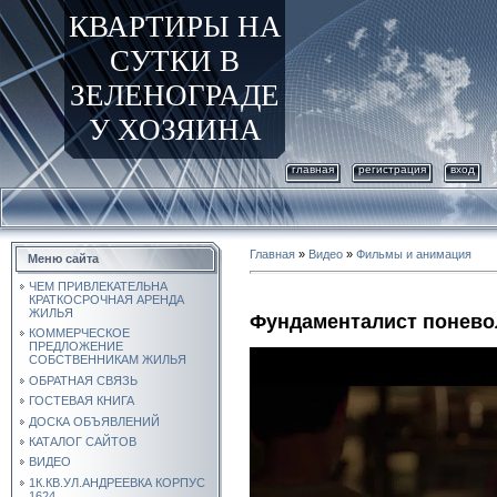
КВАРТИРЫ НА
СУТКИ В
ЗЕЛЕНОГРАДЕ
У ХОЗЯИНА
главная
регистрация
вход
Главная
»
Видео
»
Фильмы и анимация
Меню сайта
ЧЕМ ПРИВЛЕКАТЕЛЬНА
КРАТКОСРОЧНАЯ АРЕНДА
ЖИЛЬЯ
Фундаменталист понево
КОММЕРЧЕСКОЕ
ПРЕДЛОЖЕНИЕ
СОБСТВЕННИКАМ ЖИЛЬЯ
ОБРАТНАЯ СВЯЗЬ
ГОСТЕВАЯ КНИГА
ДОСКА ОБЪЯВЛЕНИЙ
КАТАЛОГ САЙТОВ
ВИДЕО
1К.КВ.УЛ.АНДРЕЕВКА КОРПУС
1624