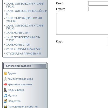
Имя *:
1К.КВ.ГОЛУБОЕ,СУРГУТСКИЙ
ПР.1К1
Email *:
1К.КВ.ГОЛУБОЕ,ПАРКОВЫЙ Б-Р.
5
1К.КВ.СТАРОАНДРЕЕВСКАЯ
УЛ.43К2
1К.КВ.ГОЛУБОЕ,СУРГУТСКИЙ
ПР.1К3
1К.КВ.КОРПУС 847
1К.КВ.ГЕОРГИЕВСКИЙ ПР-
Т,33К3
Код *:
1К.КВ.КОРПУС 705
2К.КВ.УЛ.ЖИЛИНСКАЯ,27К3
СТУДИЯ,БУЛ.ПАРКОВЫЙ 5
Категории раздела
Другое
Компьютерные игры
Красота и здоровье
Люди и блоги
Музыка
Общество
Путешествия и события