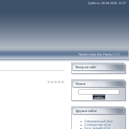
Суббота, 08.08.2026, 11:57
Приветствую Вас
Гость
|
RSS
Вход на сайт
Поиск
Друзья сайта
Официальный блог
Сообщество uCoz
База знаний uCoz