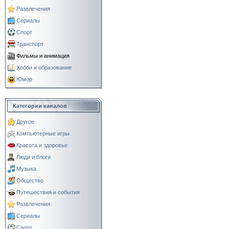
Развлечения
Сериалы
Спорт
Транспорт
Фильмы и анимация
Хобби и образование
Юмор
Категории каналов
Другое
Компьютерные игры
Красота и здоровье
Люди и блоги
Музыка
Общество
Путешествия и события
Развлечения
Сериалы
Спорт