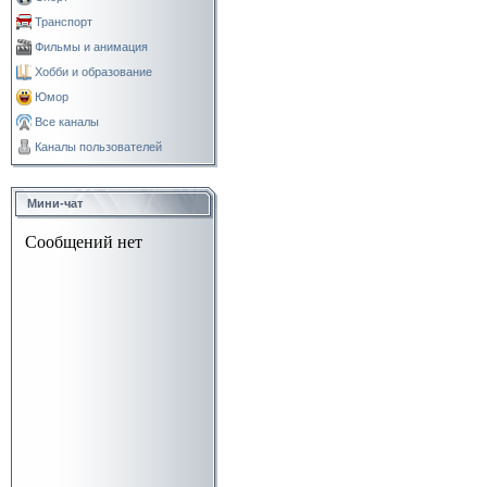
Транспорт
Фильмы и анимация
Хобби и образование
Юмор
Все каналы
Каналы пользователей
Мини-чат