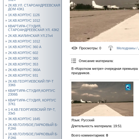
2К.КВ.УЛ. СТАРОАНДРЕЕВСКАЯ
ДОМ 43К1
1К.КВ.КОРПУС 1126
1К.КВ.КОРПУС 1012
КВАРТИРА-СТУДИЯ,
СТАРОАНДРЕЕВСКАЯ УЛ. 43К2
2К.КВ.ЖИЛИНСКАЯ УЛ.27к4
2К.КВ.КОРПУС 1012
1К.КВ.КОРПУС 360 А
Просмотры
: 0
Мелодрамы /
2К.КВ.КОРПУС 602
2К.КВ.КОРПУС 360
Описание материала
:
2К.КВ.КОРПУС 353
В «Коротком метре» очередная премьера 
2К.КВ.КОРПУС 360А
праздников.
2К.КВ.КОРПУС 931
2К.КВ.ГЕОРГИЕВСКИЙ ПР-Т
33К6
КВАРТИРА-СТУДИЯ,КОРПУС
2306Б
КВАРТИРА-СТУДИЯ, КОРПУС
37К1
1-К.КВ.ГЕОРГИЕВСКИЙ ПР-Т,
33к5
3К.КВ.КОРПУС 1645
Язык
: Русский
2К.КВ.ГОЛУБОЕ,ПАРКОВЫЙ Б-
Длительность материала
: 19:51
Р,2К6
1К.КВ.ГОЛУБОЕ,ПАРКОВЫЙ Б-
Всего комментариев
:
0
Р,2К6