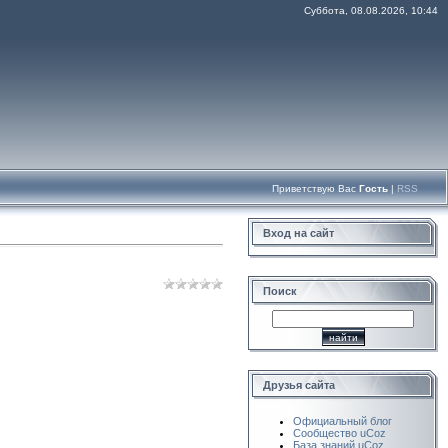
Суббота, 08.08.2026, 10:44
Приветствую Вас
Гость
|
RSS
Вход на сайт
Поиск
Друзья сайта
Официальный блог
Сообщество uCoz
База знаний uCoz