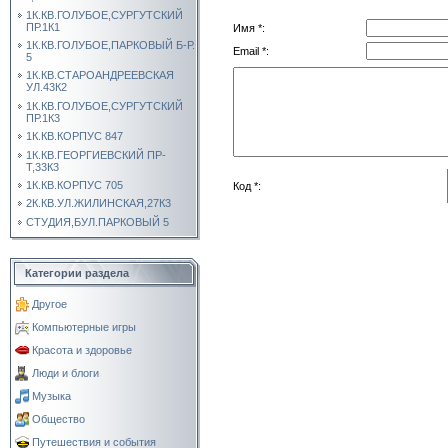
1К.КВ.ГОЛУБОЕ,СУРГУТСКИЙ
ПР.1К1
Имя *:
1К.КВ.ГОЛУБОЕ,ПАРКОВЫЙ Б-Р.
Email *:
5
1К.КВ.СТАРОАНДРЕЕВСКАЯ
УЛ.43К2
1К.КВ.ГОЛУБОЕ,СУРГУТСКИЙ
ПР.1К3
1К.КВ.КОРПУС 847
1К.КВ.ГЕОРГИЕВСКИЙ ПР-
Т,33К3
1К.КВ.КОРПУС 705
Код *:
2К.КВ.УЛ.ЖИЛИНСКАЯ,27К3
СТУДИЯ,БУЛ.ПАРКОВЫЙ 5
Категории раздела
Другое
Компьютерные игры
Красота и здоровье
Люди и блоги
Музыка
Общество
Путешествия и события