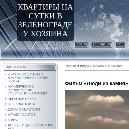
КВАРТИРЫ НА
СУТКИ В
ЗЕЛЕНОГРАДЕ
У ХОЗЯИНА
главная
регистрация
вход
Главная
»
Видео
»
Фильмы и анимация
Меню сайта
ЧЕМ ПРИВЛЕКАТЕЛЬНА
КРАТКОСРОЧНАЯ АРЕНДА
ЖИЛЬЯ
Фильм «Люди из камня»
КОММЕРЧЕСКОЕ
ПРЕДЛОЖЕНИЕ
СОБСТВЕННИКАМ ЖИЛЬЯ
ОБРАТНАЯ СВЯЗЬ
ГОСТЕВАЯ КНИГА
ДОСКА ОБЪЯВЛЕНИЙ
КАТАЛОГ САЙТОВ
ВИДЕО
1К.КВ.УЛ.АНДРЕЕВКА КОРПУС
1624