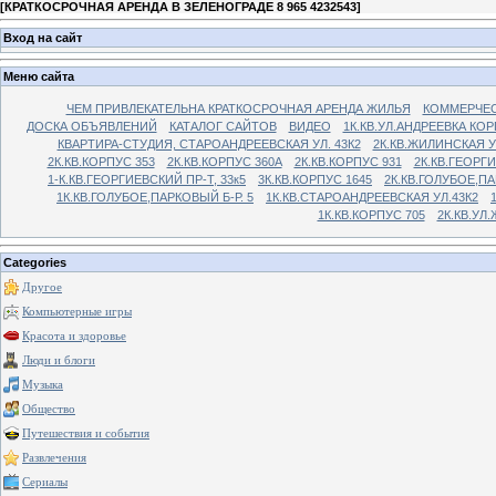
[
КРАТКОСРОЧНАЯ АРЕНДА В ЗЕЛЕНОГРАДЕ 8 965 4232543
]
Вход на сайт
Меню сайта
ЧЕМ ПРИВЛЕКАТЕЛЬНА КРАТКОСРОЧНАЯ АРЕНДА ЖИЛЬЯ
КОММЕРЧЕС
ДОСКА ОБЪЯВЛЕНИЙ
КАТАЛОГ САЙТОВ
ВИДЕО
1К.КВ.УЛ.АНДРЕЕВКА КОР
КВАРТИРА-СТУДИЯ, СТАРОАНДРЕЕВСКАЯ УЛ. 43К2
2К.КВ.ЖИЛИНСКАЯ У
2К.КВ.КОРПУС 353
2К.КВ.КОРПУС 360А
2К.КВ.КОРПУС 931
2К.КВ.ГЕОРГ
1-К.КВ.ГЕОРГИЕВСКИЙ ПР-Т, 33к5
3К.КВ.КОРПУС 1645
2К.КВ.ГОЛУБОЕ,ПА
1К.КВ.ГОЛУБОЕ,ПАРКОВЫЙ Б-Р. 5
1К.КВ.СТАРОАНДРЕЕВСКАЯ УЛ.43К2
1К.КВ.КОРПУС 705
2К.КВ.УЛ
Categories
Другое
Компьютерные игры
Красота и здоровье
Люди и блоги
Музыка
Общество
Путешествия и события
Развлечения
Сериалы