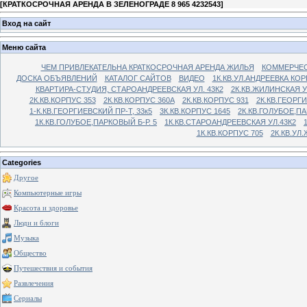
[
КРАТКОСРОЧНАЯ АРЕНДА В ЗЕЛЕНОГРАДЕ 8 965 4232543
]
Вход на сайт
Меню сайта
ЧЕМ ПРИВЛЕКАТЕЛЬНА КРАТКОСРОЧНАЯ АРЕНДА ЖИЛЬЯ
КОММЕРЧЕС
ДОСКА ОБЪЯВЛЕНИЙ
КАТАЛОГ САЙТОВ
ВИДЕО
1К.КВ.УЛ.АНДРЕЕВКА КОР
КВАРТИРА-СТУДИЯ, СТАРОАНДРЕЕВСКАЯ УЛ. 43К2
2К.КВ.ЖИЛИНСКАЯ У
2К.КВ.КОРПУС 353
2К.КВ.КОРПУС 360А
2К.КВ.КОРПУС 931
2К.КВ.ГЕОРГ
1-К.КВ.ГЕОРГИЕВСКИЙ ПР-Т, 33к5
3К.КВ.КОРПУС 1645
2К.КВ.ГОЛУБОЕ,ПА
1К.КВ.ГОЛУБОЕ,ПАРКОВЫЙ Б-Р. 5
1К.КВ.СТАРОАНДРЕЕВСКАЯ УЛ.43К2
1К.КВ.КОРПУС 705
2К.КВ.УЛ
Categories
Другое
Компьютерные игры
Красота и здоровье
Люди и блоги
Музыка
Общество
Путешествия и события
Развлечения
Сериалы