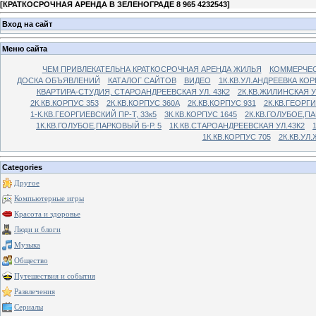
[
КРАТКОСРОЧНАЯ АРЕНДА В ЗЕЛЕНОГРАДЕ 8 965 4232543
]
Вход на сайт
Меню сайта
ЧЕМ ПРИВЛЕКАТЕЛЬНА КРАТКОСРОЧНАЯ АРЕНДА ЖИЛЬЯ
КОММЕРЧЕС
ДОСКА ОБЪЯВЛЕНИЙ
КАТАЛОГ САЙТОВ
ВИДЕО
1К.КВ.УЛ.АНДРЕЕВКА КОР
КВАРТИРА-СТУДИЯ, СТАРОАНДРЕЕВСКАЯ УЛ. 43К2
2К.КВ.ЖИЛИНСКАЯ У
2К.КВ.КОРПУС 353
2К.КВ.КОРПУС 360А
2К.КВ.КОРПУС 931
2К.КВ.ГЕОРГ
1-К.КВ.ГЕОРГИЕВСКИЙ ПР-Т, 33к5
3К.КВ.КОРПУС 1645
2К.КВ.ГОЛУБОЕ,ПА
1К.КВ.ГОЛУБОЕ,ПАРКОВЫЙ Б-Р. 5
1К.КВ.СТАРОАНДРЕЕВСКАЯ УЛ.43К2
1К.КВ.КОРПУС 705
2К.КВ.УЛ
Categories
Другое
Компьютерные игры
Красота и здоровье
Люди и блоги
Музыка
Общество
Путешествия и события
Развлечения
Сериалы