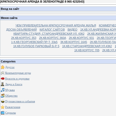
[
КРАТКОСРОЧНАЯ АРЕНДА В ЗЕЛЕНОГРАДЕ 8 965 4232543
]
Вход на сайт
Меню сайта
ЧЕМ ПРИВЛЕКАТЕЛЬНА КРАТКОСРОЧНАЯ АРЕНДА ЖИЛЬЯ
КОММЕРЧЕС
ДОСКА ОБЪЯВЛЕНИЙ
КАТАЛОГ САЙТОВ
ВИДЕО
1К.КВ.УЛ.АНДРЕЕВКА КОР
КВАРТИРА-СТУДИЯ, СТАРОАНДРЕЕВСКАЯ УЛ. 43К2
2К.КВ.ЖИЛИНСКАЯ У
2К.КВ.КОРПУС 353
2К.КВ.КОРПУС 360А
2К.КВ.КОРПУС 931
2К.КВ.ГЕОРГ
1-К.КВ.ГЕОРГИЕВСКИЙ ПР-Т, 33к5
3К.КВ.КОРПУС 1645
2К.КВ.ГОЛУБОЕ,ПА
1К.КВ.ГОЛУБОЕ,ПАРКОВЫЙ Б-Р. 5
1К.КВ.СТАРОАНДРЕЕВСКАЯ УЛ.43К2
1К.КВ.КОРПУС 705
2К.КВ.УЛ
Categories
Другое
Компьютерные игры
Красота и здоровье
Люди и блоги
Музыка
Общество
Путешествия и события
Развлечения
Сериалы