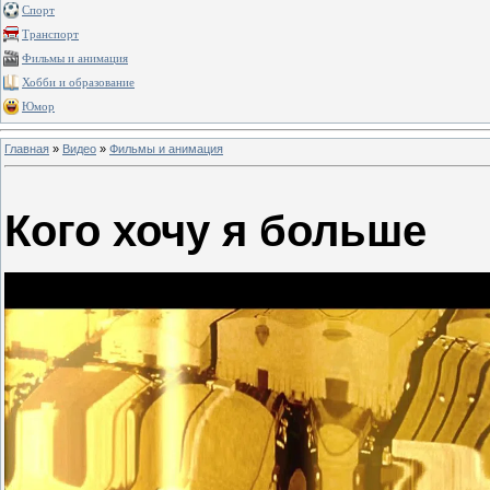
Спорт
Транспорт
Фильмы и анимация
Хобби и образование
Юмор
Главная
»
Видео
»
Фильмы и анимация
Кого хочу я больше