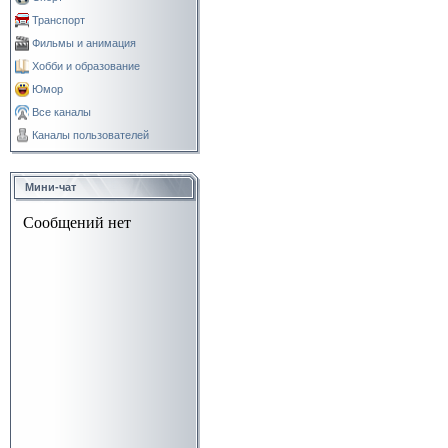
Транспорт
Фильмы и анимация
Хобби и образование
Юмор
Все каналы
Каналы пользователей
Мини-чат