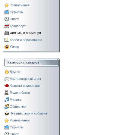
Развлечения
Сериалы
Спорт
Транспорт
Фильмы и анимация
Хобби и образование
Юмор
Категории каналов
Другое
Компьютерные игры
Красота и здоровье
Люди и блоги
Музыка
Общество
Путешествия и события
Развлечения
Сериалы
Спорт