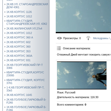
2К.КВ.УЛ. СТАРОАНДРЕЕВСКАЯ
ДОМ 43К1
1К.КВ.КОРПУС 1126
1К.КВ.КОРПУС 1012
КВАРТИРА-СТУДИЯ,
СТАРОАНДРЕЕВСКАЯ УЛ. 43К2
2К.КВ.ЖИЛИНСКАЯ УЛ.27к4
2К.КВ.КОРПУС 1012
1К.КВ.КОРПУС 360 А
Просмотры
: 0
Мелодрамы /
2К.КВ.КОРПУС 602
2К.КВ.КОРПУС 360
Описание материала
:
2К.КВ.КОРПУС 353
Отважный Джей мечтает покорить самую 
2К.КВ.КОРПУС 360А
2К.КВ.КОРПУС 931
2К.КВ.ГЕОРГИЕВСКИЙ ПР-Т
33К6
КВАРТИРА-СТУДИЯ,КОРПУС
2306Б
КВАРТИРА-СТУДИЯ, КОРПУС
37К1
1-К.КВ.ГЕОРГИЕВСКИЙ ПР-Т,
33к5
Язык
: Русский
3К.КВ.КОРПУС 1645
Длительность материала
: 116:30
2К.КВ.ГОЛУБОЕ,ПАРКОВЫЙ Б-
Р,2К6
Всего комментариев
:
0
1К.КВ.ГОЛУБОЕ,ПАРКОВЫЙ Б-
Р,2К6