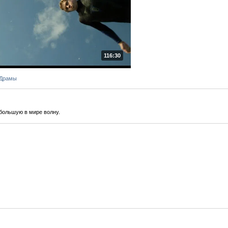
116:30
 Драмы
большую в мире волну.