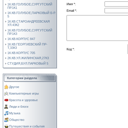
Имя *:
1К.КВ.ГОЛУБОЕ,СУРГУТСКИЙ
ПР.1К1
Email *:
1К.КВ.ГОЛУБОЕ,ПАРКОВЫЙ Б-Р.
5
1К.КВ.СТАРОАНДРЕЕВСКАЯ
УЛ.43К2
1К.КВ.ГОЛУБОЕ,СУРГУТСКИЙ
ПР.1К3
1К.КВ.КОРПУС 847
1К.КВ.ГЕОРГИЕВСКИЙ ПР-
Т,33К3
Код *:
1К.КВ.КОРПУС 705
2К.КВ.УЛ.ЖИЛИНСКАЯ,27К3
СТУДИЯ,БУЛ.ПАРКОВЫЙ 5
Категории раздела
Другое
Компьютерные игры
Красота и здоровье
Люди и блоги
Музыка
Общество
Путешествия и события