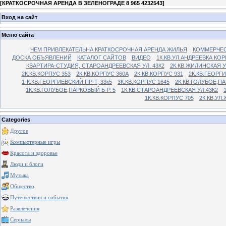
[
КРАТКОСРОЧНАЯ АРЕНДА В ЗЕЛЕНОГРАДЕ 8 965 4232543
]
Вход на сайт
Меню сайта
ЧЕМ ПРИВЛЕКАТЕЛЬНА КРАТКОСРОЧНАЯ АРЕНДА ЖИЛЬЯ
КОММЕРЧЕС
ДОСКА ОБЪЯВЛЕНИЙ
КАТАЛОГ САЙТОВ
ВИДЕО
1К.КВ.УЛ.АНДРЕЕВКА КОР
КВАРТИРА-СТУДИЯ, СТАРОАНДРЕЕВСКАЯ УЛ. 43К2
2К.КВ.ЖИЛИНСКАЯ У
2К.КВ.КОРПУС 353
2К.КВ.КОРПУС 360А
2К.КВ.КОРПУС 931
2К.КВ.ГЕОРГ
1-К.КВ.ГЕОРГИЕВСКИЙ ПР-Т, 33к5
3К.КВ.КОРПУС 1645
2К.КВ.ГОЛУБОЕ,ПА
1К.КВ.ГОЛУБОЕ,ПАРКОВЫЙ Б-Р. 5
1К.КВ.СТАРОАНДРЕЕВСКАЯ УЛ.43К2
1К.КВ.КОРПУС 705
2К.КВ.УЛ
Categories
Другое
Компьютерные игры
Красота и здоровье
Люди и блоги
Музыка
Общество
Путешествия и события
Развлечения
Сериалы