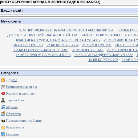
[
КРАТКОСРОЧНАЯ АРЕНДА В ЗЕЛЕНОГРАДЕ 8 965 4232543
]
Вход на сайт
Меню сайта
ЧЕМ ПРИВЛЕКАТЕЛЬНА КРАТКОСРОЧНАЯ АРЕНДА ЖИЛЬЯ
КОММЕРЧЕС
ДОСКА ОБЪЯВЛЕНИЙ
КАТАЛОГ САЙТОВ
ВИДЕО
1К.КВ.УЛ.АНДРЕЕВКА КОР
КВАРТИРА-СТУДИЯ, СТАРОАНДРЕЕВСКАЯ УЛ. 43К2
2К.КВ.ЖИЛИНСКАЯ У
2К.КВ.КОРПУС 353
2К.КВ.КОРПУС 360А
2К.КВ.КОРПУС 931
2К.КВ.ГЕОРГ
1-К.КВ.ГЕОРГИЕВСКИЙ ПР-Т, 33к5
3К.КВ.КОРПУС 1645
2К.КВ.ГОЛУБОЕ,ПА
1К.КВ.ГОЛУБОЕ,ПАРКОВЫЙ Б-Р. 5
1К.КВ.СТАРОАНДРЕЕВСКАЯ УЛ.43К2
1К.КВ.КОРПУС 705
2К.КВ.УЛ
Categories
Другое
Компьютерные игры
Красота и здоровье
Люди и блоги
Музыка
Общество
Путешествия и события
Развлечения
Сериалы