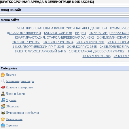
[
КРАТКОСРОЧНАЯ АРЕНДА В ЗЕЛЕНОГРАДЕ 8 965 4232543
]
Вход на сайт
Меню сайта
ЧЕМ ПРИВЛЕКАТЕЛЬНА КРАТКОСРОЧНАЯ АРЕНДА ЖИЛЬЯ
КОММЕРЧЕС
ДОСКА ОБЪЯВЛЕНИЙ
КАТАЛОГ САЙТОВ
ВИДЕО
1К.КВ.УЛ.АНДРЕЕВКА КОР
КВАРТИРА-СТУДИЯ, СТАРОАНДРЕЕВСКАЯ УЛ. 43К2
2К.КВ.ЖИЛИНСКАЯ У
2К.КВ.КОРПУС 353
2К.КВ.КОРПУС 360А
2К.КВ.КОРПУС 931
2К.КВ.ГЕОРГ
1-К.КВ.ГЕОРГИЕВСКИЙ ПР-Т, 33к5
3К.КВ.КОРПУС 1645
2К.КВ.ГОЛУБОЕ,ПА
1К.КВ.ГОЛУБОЕ,ПАРКОВЫЙ Б-Р. 5
1К.КВ.СТАРОАНДРЕЕВСКАЯ УЛ.43К2
1К.КВ.КОРПУС 705
2К.КВ.УЛ
Categories
Другое
Компьютерные игры
Красота и здоровье
Люди и блоги
Музыка
Общество
Путешествия и события
Развлечения
Сериалы