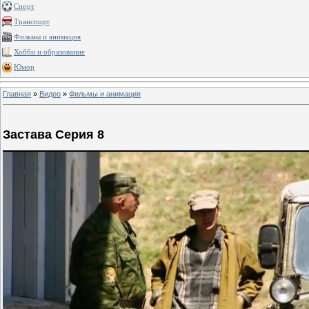
Спорт
Транспорт
Фильмы и анимация
Хобби и образование
Юмор
Главная
»
Видео
»
Фильмы и анимация
Застава Серия 8