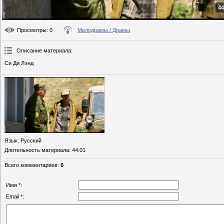
44
Просмотры
: 0
Мелодрамы / Драмы
Описание материала
:
Си Ди Лэнд
Язык
: Русский
Длительность материала
: 44:01
Всего комментариев
:
0
Имя *:
Email *: