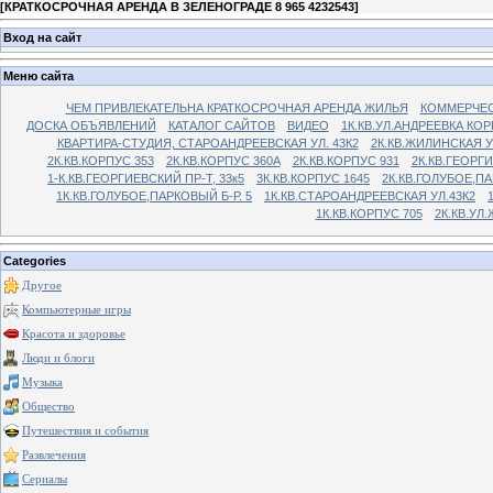
[
КРАТКОСРОЧНАЯ АРЕНДА В ЗЕЛЕНОГРАДЕ 8 965 4232543
]
Вход на сайт
Меню сайта
ЧЕМ ПРИВЛЕКАТЕЛЬНА КРАТКОСРОЧНАЯ АРЕНДА ЖИЛЬЯ
КОММЕРЧЕС
ДОСКА ОБЪЯВЛЕНИЙ
КАТАЛОГ САЙТОВ
ВИДЕО
1К.КВ.УЛ.АНДРЕЕВКА КОР
КВАРТИРА-СТУДИЯ, СТАРОАНДРЕЕВСКАЯ УЛ. 43К2
2К.КВ.ЖИЛИНСКАЯ У
2К.КВ.КОРПУС 353
2К.КВ.КОРПУС 360А
2К.КВ.КОРПУС 931
2К.КВ.ГЕОРГ
1-К.КВ.ГЕОРГИЕВСКИЙ ПР-Т, 33к5
3К.КВ.КОРПУС 1645
2К.КВ.ГОЛУБОЕ,ПА
1К.КВ.ГОЛУБОЕ,ПАРКОВЫЙ Б-Р. 5
1К.КВ.СТАРОАНДРЕЕВСКАЯ УЛ.43К2
1К.КВ.КОРПУС 705
2К.КВ.УЛ
Categories
Другое
Компьютерные игры
Красота и здоровье
Люди и блоги
Музыка
Общество
Путешествия и события
Развлечения
Сериалы