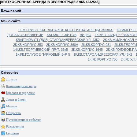
[
КРАТКОСРОЧНАЯ АРЕНДА В ЗЕЛЕНОГРАДЕ 8 965 4232543
]
Вход на сайт
Меню сайта
ЧЕМ ПРИВЛЕКАТЕЛЬНА КРАТКОСРОЧНАЯ АРЕНДА ЖИЛЬЯ
КОММЕРЧЕС
ДОСКА ОБЪЯВЛЕНИЙ
КАТАЛОГ САЙТОВ
ВИДЕО
1К.КВ.УЛ.АНДРЕЕВКА КОР
КВАРТИРА-СТУДИЯ, СТАРОАНДРЕЕВСКАЯ УЛ. 43К2
2К.КВ.ЖИЛИНСКАЯ У
2К.КВ.КОРПУС 353
2К.КВ.КОРПУС 360А
2К.КВ.КОРПУС 931
2К.КВ.ГЕОРГ
1-К.КВ.ГЕОРГИЕВСКИЙ ПР-Т, 33к5
3К.КВ.КОРПУС 1645
2К.КВ.ГОЛУБОЕ,ПА
1К.КВ.ГОЛУБОЕ,ПАРКОВЫЙ Б-Р. 5
1К.КВ.СТАРОАНДРЕЕВСКАЯ УЛ.43К2
1К.КВ.КОРПУС 705
2К.КВ.УЛ
Categories
Другое
Компьютерные игры
Красота и здоровье
Люди и блоги
Музыка
Общество
Путешествия и события
Развлечения
Сериалы