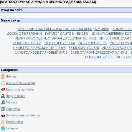
[
КРАТКОСРОЧНАЯ АРЕНДА В ЗЕЛЕНОГРАДЕ 8 965 4232543
]
Вход на сайт
Меню сайта
ЧЕМ ПРИВЛЕКАТЕЛЬНА КРАТКОСРОЧНАЯ АРЕНДА ЖИЛЬЯ
КОММЕРЧЕС
ДОСКА ОБЪЯВЛЕНИЙ
КАТАЛОГ САЙТОВ
ВИДЕО
1К.КВ.УЛ.АНДРЕЕВКА КОР
КВАРТИРА-СТУДИЯ, СТАРОАНДРЕЕВСКАЯ УЛ. 43К2
2К.КВ.ЖИЛИНСКАЯ У
2К.КВ.КОРПУС 353
2К.КВ.КОРПУС 360А
2К.КВ.КОРПУС 931
2К.КВ.ГЕОРГ
1-К.КВ.ГЕОРГИЕВСКИЙ ПР-Т, 33к5
3К.КВ.КОРПУС 1645
2К.КВ.ГОЛУБОЕ,ПА
1К.КВ.ГОЛУБОЕ,ПАРКОВЫЙ Б-Р. 5
1К.КВ.СТАРОАНДРЕЕВСКАЯ УЛ.43К2
1К.КВ.КОРПУС 705
2К.КВ.УЛ
Categories
Другое
Компьютерные игры
Красота и здоровье
Люди и блоги
Музыка
Общество
Путешествия и события
Развлечения
Сериалы