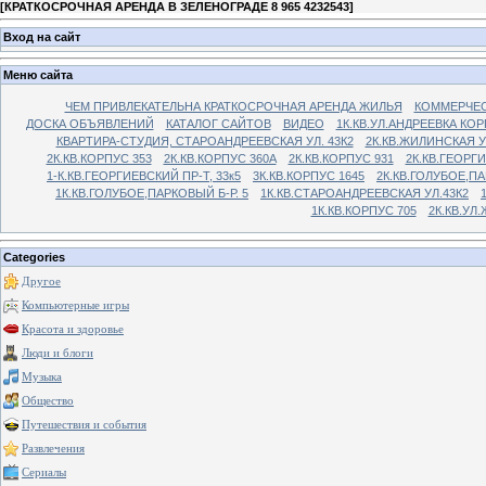
[
КРАТКОСРОЧНАЯ АРЕНДА В ЗЕЛЕНОГРАДЕ 8 965 4232543
]
Вход на сайт
Меню сайта
ЧЕМ ПРИВЛЕКАТЕЛЬНА КРАТКОСРОЧНАЯ АРЕНДА ЖИЛЬЯ
КОММЕРЧЕС
ДОСКА ОБЪЯВЛЕНИЙ
КАТАЛОГ САЙТОВ
ВИДЕО
1К.КВ.УЛ.АНДРЕЕВКА КОР
КВАРТИРА-СТУДИЯ, СТАРОАНДРЕЕВСКАЯ УЛ. 43К2
2К.КВ.ЖИЛИНСКАЯ У
2К.КВ.КОРПУС 353
2К.КВ.КОРПУС 360А
2К.КВ.КОРПУС 931
2К.КВ.ГЕОРГ
1-К.КВ.ГЕОРГИЕВСКИЙ ПР-Т, 33к5
3К.КВ.КОРПУС 1645
2К.КВ.ГОЛУБОЕ,ПА
1К.КВ.ГОЛУБОЕ,ПАРКОВЫЙ Б-Р. 5
1К.КВ.СТАРОАНДРЕЕВСКАЯ УЛ.43К2
1К.КВ.КОРПУС 705
2К.КВ.УЛ
Categories
Другое
Компьютерные игры
Красота и здоровье
Люди и блоги
Музыка
Общество
Путешествия и события
Развлечения
Сериалы