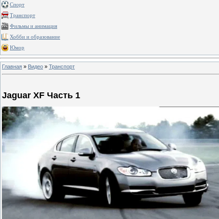
Спорт
Транспорт
Фильмы и анимация
Хобби и образование
Юмор
Главная
»
Видео
»
Транспорт
Jaguar XF Часть 1