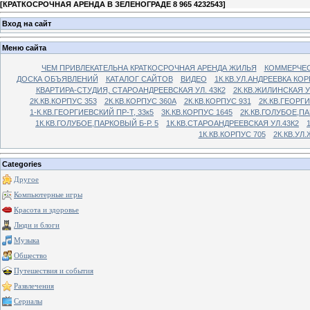
[
КРАТКОСРОЧНАЯ АРЕНДА В ЗЕЛЕНОГРАДЕ 8 965 4232543
]
Вход на сайт
Меню сайта
ЧЕМ ПРИВЛЕКАТЕЛЬНА КРАТКОСРОЧНАЯ АРЕНДА ЖИЛЬЯ
КОММЕРЧЕС
ДОСКА ОБЪЯВЛЕНИЙ
КАТАЛОГ САЙТОВ
ВИДЕО
1К.КВ.УЛ.АНДРЕЕВКА КОР
КВАРТИРА-СТУДИЯ, СТАРОАНДРЕЕВСКАЯ УЛ. 43К2
2К.КВ.ЖИЛИНСКАЯ У
2К.КВ.КОРПУС 353
2К.КВ.КОРПУС 360А
2К.КВ.КОРПУС 931
2К.КВ.ГЕОРГ
1-К.КВ.ГЕОРГИЕВСКИЙ ПР-Т, 33к5
3К.КВ.КОРПУС 1645
2К.КВ.ГОЛУБОЕ,ПА
1К.КВ.ГОЛУБОЕ,ПАРКОВЫЙ Б-Р. 5
1К.КВ.СТАРОАНДРЕЕВСКАЯ УЛ.43К2
1К.КВ.КОРПУС 705
2К.КВ.УЛ
Categories
Другое
Компьютерные игры
Красота и здоровье
Люди и блоги
Музыка
Общество
Путешествия и события
Развлечения
Сериалы