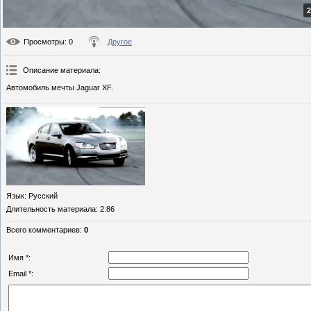
2
Просмотры
: 0
Другое
Описание материала
:
Автомобиль мечты Jaguar XF.
Язык
: Русский
Длительность материала
: 2:86
Всего комментариев
:
0
Имя *:
Email *: