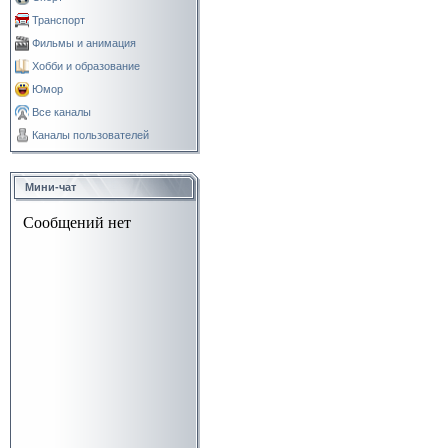
Транспорт
Фильмы и анимация
Хобби и образование
Юмор
Все каналы
Каналы пользователей
Мини-чат