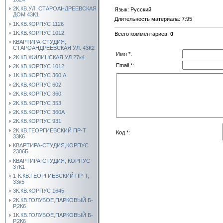
2К.КВ.УЛ. СТАРОАНДРЕЕВСКАЯ
Язык
: Русский
ДОМ 43К1
Длительность материала
: 7:95
1К.КВ.КОРПУС 1126
1К.КВ.КОРПУС 1012
Всего комментариев
:
0
КВАРТИРА-СТУДИЯ,
СТАРОАНДРЕЕВСКАЯ УЛ. 43К2
Имя *:
2К.КВ.ЖИЛИНСКАЯ УЛ.27к4
Email *:
2К.КВ.КОРПУС 1012
1К.КВ.КОРПУС 360 А
2К.КВ.КОРПУС 602
2К.КВ.КОРПУС 360
2К.КВ.КОРПУС 353
2К.КВ.КОРПУС 360А
2К.КВ.КОРПУС 931
2К.КВ.ГЕОРГИЕВСКИЙ ПР-Т
Код *:
33К6
КВАРТИРА-СТУДИЯ,КОРПУС
2306Б
КВАРТИРА-СТУДИЯ, КОРПУС
37К1
1-К.КВ.ГЕОРГИЕВСКИЙ ПР-Т,
33к5
3К.КВ.КОРПУС 1645
2К.КВ.ГОЛУБОЕ,ПАРКОВЫЙ Б-
Р,2К6
1К.КВ.ГОЛУБОЕ,ПАРКОВЫЙ Б-
Р,2К6