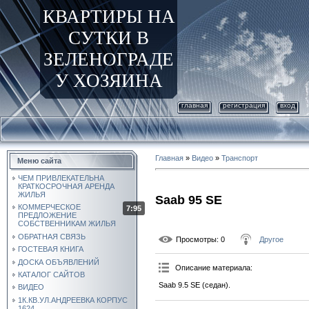
КВАРТИРЫ НА
СУТКИ В
ЗЕЛЕНОГРАДЕ
У ХОЗЯИНА
главная
регистрация
вход
Главная
»
Видео
»
Транспорт
Меню сайта
ЧЕМ ПРИВЛЕКАТЕЛЬНА
КРАТКОСРОЧНАЯ АРЕНДА
ЖИЛЬЯ
Saab 95 SE
КОММЕРЧЕСКОЕ
7:95
ПРЕДЛОЖЕНИЕ
СОБСТВЕННИКАМ ЖИЛЬЯ
ОБРАТНАЯ СВЯЗЬ
Просмотры
: 0
Другое
ГОСТЕВАЯ КНИГА
ДОСКА ОБЪЯВЛЕНИЙ
Описание материала
:
КАТАЛОГ САЙТОВ
Saab 9.5 SE (седан).
ВИДЕО
1К.КВ.УЛ.АНДРЕЕВКА КОРПУС
1624