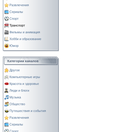
Развлечения
Сериалы
Спорт
Транспорт
Фильмы и анимация
Хобби и образование
Юмор
Категории каналов
Другое
Компьютерные игры
Красота и здоровье
Люди и блоги
Музыка
Общество
Путешествия и события
Развлечения
Сериалы
Спорт