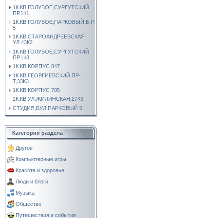
1К.КВ.ГОЛУБОЕ,СУРГУТСКИЙ
ПР.1К1
1К.КВ.ГОЛУБОЕ,ПАРКОВЫЙ Б-Р.
5
1К.КВ.СТАРОАНДРЕЕВСКАЯ
УЛ.43К2
1К.КВ.ГОЛУБОЕ,СУРГУТСКИЙ
ПР.1К3
1К.КВ.КОРПУС 847
1К.КВ.ГЕОРГИЕВСКИЙ ПР-
Т,33К3
1К.КВ.КОРПУС 705
2К.КВ.УЛ.ЖИЛИНСКАЯ,27К3
СТУДИЯ,БУЛ.ПАРКОВЫЙ 5
Категории раздела
Другое
Компьютерные игры
Красота и здоровье
Люди и блоги
Музыка
Общество
Путешествия и события