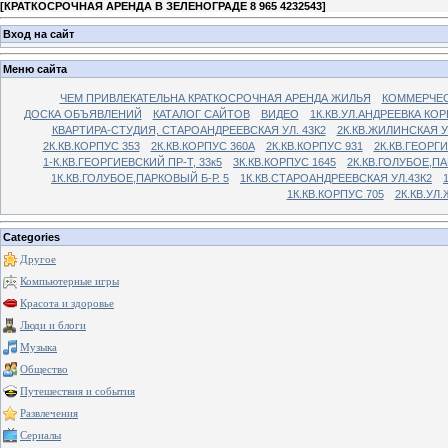
[
КРАТКОСРОЧНАЯ АРЕНДА В ЗЕЛЕНОГРАДЕ 8 965 4232543
]
Вход на сайт
Меню сайта
ЧЕМ ПРИВЛЕКАТЕЛЬНА КРАТКОСРОЧНАЯ АРЕНДА ЖИЛЬЯ
КОММЕРЧЕС
ДОСКА ОБЪЯВЛЕНИЙ
КАТАЛОГ САЙТОВ
ВИДЕО
1К.КВ.УЛ.АНДРЕЕВКА КОР
КВАРТИРА-СТУДИЯ, СТАРОАНДРЕЕВСКАЯ УЛ. 43К2
2К.КВ.ЖИЛИНСКАЯ У
2К.КВ.КОРПУС 353
2К.КВ.КОРПУС 360А
2К.КВ.КОРПУС 931
2К.КВ.ГЕОРГ
1-К.КВ.ГЕОРГИЕВСКИЙ ПР-Т, 33к5
3К.КВ.КОРПУС 1645
2К.КВ.ГОЛУБОЕ,ПА
1К.КВ.ГОЛУБОЕ,ПАРКОВЫЙ Б-Р. 5
1К.КВ.СТАРОАНДРЕЕВСКАЯ УЛ.43К2
1К.КВ.КОРПУС 705
2К.КВ.УЛ
Categories
Другое
Компьютерные игры
Красота и здоровье
Люди и блоги
Музыка
Общество
Путешествия и события
Развлечения
Сериалы