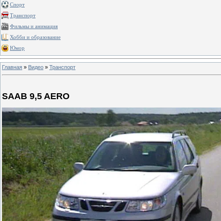
Спорт
Транспорт
Фильмы и анимация
Хобби и образование
Юмор
Главная
»
Видео
»
Транспорт
SAAB 9,5 AERO