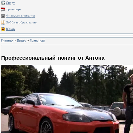
Спорт
Транспорт
Фильмы и анимация
Хобби и образование
Юмор
Главная
»
Видео
»
Транспорт
Профессиональный тюнинг от Антона