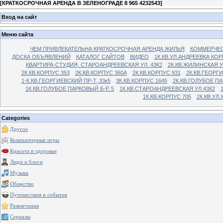
[
КРАТКОСРОЧНАЯ АРЕНДА В ЗЕЛЕНОГРАДЕ 8 965 4232543
]
Вход на сайт
Меню сайта
ЧЕМ ПРИВЛЕКАТЕЛЬНА КРАТКОСРОЧНАЯ АРЕНДА ЖИЛЬЯ
КОММЕРЧЕС
ДОСКА ОБЪЯВЛЕНИЙ
КАТАЛОГ САЙТОВ
ВИДЕО
1К.КВ.УЛ.АНДРЕЕВКА КОР
КВАРТИРА-СТУДИЯ, СТАРОАНДРЕЕВСКАЯ УЛ. 43К2
2К.КВ.ЖИЛИНСКАЯ У
2К.КВ.КОРПУС 353
2К.КВ.КОРПУС 360А
2К.КВ.КОРПУС 931
2К.КВ.ГЕОРГ
1-К.КВ.ГЕОРГИЕВСКИЙ ПР-Т, 33к5
3К.КВ.КОРПУС 1645
2К.КВ.ГОЛУБОЕ,ПА
1К.КВ.ГОЛУБОЕ,ПАРКОВЫЙ Б-Р. 5
1К.КВ.СТАРОАНДРЕЕВСКАЯ УЛ.43К2
1К.КВ.КОРПУС 705
2К.КВ.УЛ
Categories
Другое
Компьютерные игры
Красота и здоровье
Люди и блоги
Музыка
Общество
Путешествия и события
Развлечения
Сериалы