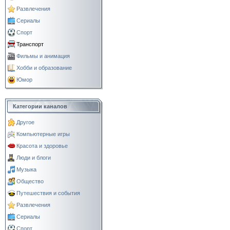
Развлечения
Сериалы
Спорт
Транспорт
Фильмы и анимация
Хобби и образование
Юмор
Категории каналов
Другое
Компьютерные игры
Красота и здоровье
Люди и блоги
Музыка
Общество
Путешествия и события
Развлечения
Сериалы
Спорт