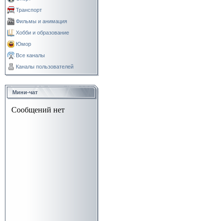
Транспорт
Фильмы и анимация
Хобби и образование
Юмор
Все каналы
Каналы пользователей
Мини-чат