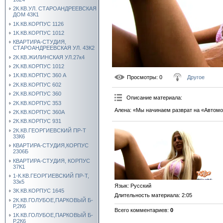
2К.КВ.УЛ. СТАРОАНДРЕЕВСКАЯ
ДОМ 43К1
1К.КВ.КОРПУС 1126
1К.КВ.КОРПУС 1012
КВАРТИРА-СТУДИЯ,
СТАРОАНДРЕЕВСКАЯ УЛ. 43К2
2К.КВ.ЖИЛИНСКАЯ УЛ.27к4
2К.КВ.КОРПУС 1012
1К.КВ.КОРПУС 360 А
Просмотры
: 0
Другое
2К.КВ.КОРПУС 602
2К.КВ.КОРПУС 360
Описание материала
:
2К.КВ.КОРПУС 353
Алена: «Мы начинаем разврат на «Автомо
2К.КВ.КОРПУС 360А
2К.КВ.КОРПУС 931
2К.КВ.ГЕОРГИЕВСКИЙ ПР-Т
33К6
КВАРТИРА-СТУДИЯ,КОРПУС
2306Б
КВАРТИРА-СТУДИЯ, КОРПУС
37К1
1-К.КВ.ГЕОРГИЕВСКИЙ ПР-Т,
33к5
Язык
: Русский
3К.КВ.КОРПУС 1645
Длительность материала
: 2:05
2К.КВ.ГОЛУБОЕ,ПАРКОВЫЙ Б-
Р,2К6
Всего комментариев
:
0
1К.КВ.ГОЛУБОЕ,ПАРКОВЫЙ Б-
Р,2К6