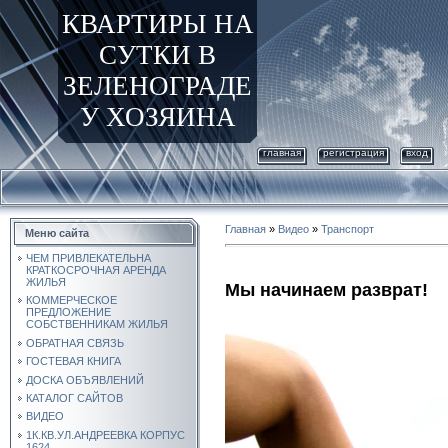
КВАРТИРЫ НА
СУТКИ В
ЗЕЛЕНОГРАДЕ
У ХОЗЯИНА
главная
регистрация
вход
Главная
»
Видео
»
Транспорт
Меню сайта
ЧЕМ ПРИВЛЕКАТЕЛЬНА
КРАТКОСРОЧНАЯ АРЕНДА
ЖИЛЬЯ
Мы начинаем разврат!
КОММЕРЧЕСКОЕ
ПРЕДЛОЖЕНИЕ
СОБСТВЕННИКАМ ЖИЛЬЯ
ОБРАТНАЯ СВЯЗЬ
ГОСТЕВАЯ КНИГА
ДОСКА ОБЪЯВЛЕНИЙ
КАТАЛОГ САЙТОВ
ВИДЕО
1К.КВ.УЛ.АНДРЕЕВКА КОРПУС
1624