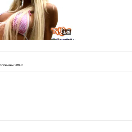
2:05
тобикини 2009».