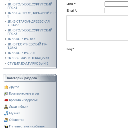
Имя *:
1К.КВ.ГОЛУБОЕ,СУРГУТСКИЙ
ПР.1К1
Email *:
1К.КВ.ГОЛУБОЕ,ПАРКОВЫЙ Б-Р.
5
1К.КВ.СТАРОАНДРЕЕВСКАЯ
УЛ.43К2
1К.КВ.ГОЛУБОЕ,СУРГУТСКИЙ
ПР.1К3
1К.КВ.КОРПУС 847
1К.КВ.ГЕОРГИЕВСКИЙ ПР-
Т,33К3
Код *:
1К.КВ.КОРПУС 705
2К.КВ.УЛ.ЖИЛИНСКАЯ,27К3
СТУДИЯ,БУЛ.ПАРКОВЫЙ 5
Категории раздела
Другое
Компьютерные игры
Красота и здоровье
Люди и блоги
Музыка
Общество
Путешествия и события