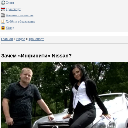
Спорт
Транспорт
Фильмы и анимация
Хобби и образование
Юмор
Главная
»
Видео
»
Транспорт
Зачем «Инфинити» Nissan?