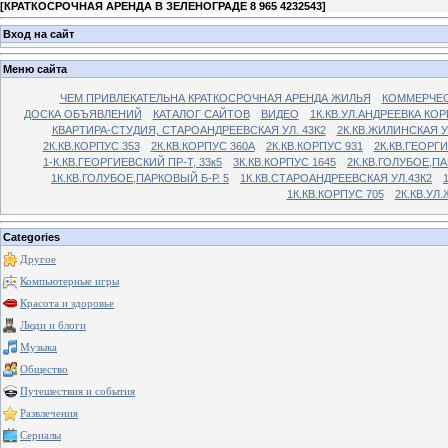
[
КРАТКОСРОЧНАЯ АРЕНДА В ЗЕЛЕНОГРАДЕ 8 965 4232543
]
Вход на сайт
Меню сайта
ЧЕМ ПРИВЛЕКАТЕЛЬНА КРАТКОСРОЧНАЯ АРЕНДА ЖИЛЬЯ
КОММЕРЧЕС
ДОСКА ОБЪЯВЛЕНИЙ
КАТАЛОГ САЙТОВ
ВИДЕО
1К.КВ.УЛ.АНДРЕЕВКА КОР
КВАРТИРА-СТУДИЯ, СТАРОАНДРЕЕВСКАЯ УЛ. 43К2
2К.КВ.ЖИЛИНСКАЯ У
2К.КВ.КОРПУС 353
2К.КВ.КОРПУС 360А
2К.КВ.КОРПУС 931
2К.КВ.ГЕОРГ
1-К.КВ.ГЕОРГИЕВСКИЙ ПР-Т, 33к5
3К.КВ.КОРПУС 1645
2К.КВ.ГОЛУБОЕ,ПА
1К.КВ.ГОЛУБОЕ,ПАРКОВЫЙ Б-Р. 5
1К.КВ.СТАРОАНДРЕЕВСКАЯ УЛ.43К2
1К.КВ.КОРПУС 705
2К.КВ.УЛ
Categories
Другое
Компьютерные игры
Красота и здоровье
Люди и блоги
Музыка
Общество
Путешествия и события
Развлечения
Сериалы