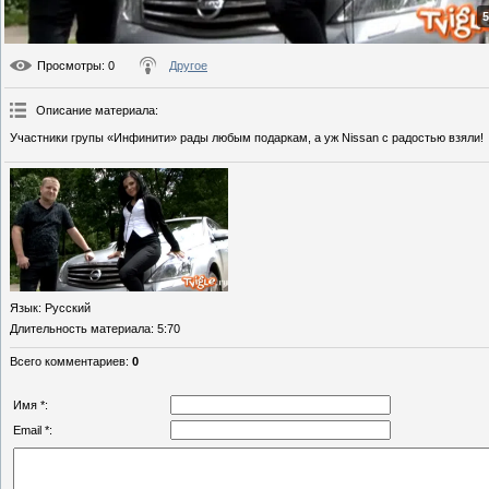
5
Просмотры
: 0
Другое
Описание материала
:
Участники групы «Инфинити» рады любым подаркам, а уж Nissan с радостью взяли!
Язык
: Русский
Длительность материала
: 5:70
Всего комментариев
:
0
Имя *:
Email *: