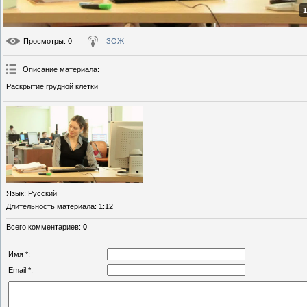
1
Просмотры
: 0
ЗОЖ
Описание материала
:
Раскрытие грудной клетки
Язык
: Русский
Длительность материала
: 1:12
Всего комментариев
:
0
Имя *:
Email *: