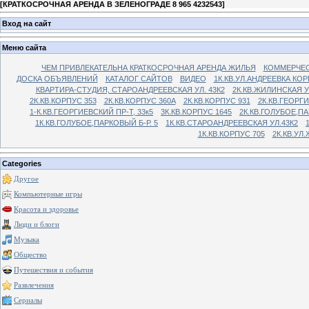
[
КРАТКОСРОЧНАЯ АРЕНДА В ЗЕЛЕНОГРАДЕ 8 965 4232543
]
Вход на сайт
Меню сайта
ЧЕМ ПРИВЛЕКАТЕЛЬНА КРАТКОСРОЧНАЯ АРЕНДА ЖИЛЬЯ
КОММЕРЧЕС
ДОСКА ОБЪЯВЛЕНИЙ
КАТАЛОГ САЙТОВ
ВИДЕО
1К.КВ.УЛ.АНДРЕЕВКА КОР
КВАРТИРА-СТУДИЯ, СТАРОАНДРЕЕВСКАЯ УЛ. 43К2
2К.КВ.ЖИЛИНСКАЯ У
2К.КВ.КОРПУС 353
2К.КВ.КОРПУС 360А
2К.КВ.КОРПУС 931
2К.КВ.ГЕОРГ
1-К.КВ.ГЕОРГИЕВСКИЙ ПР-Т, 33к5
3К.КВ.КОРПУС 1645
2К.КВ.ГОЛУБОЕ,ПА
1К.КВ.ГОЛУБОЕ,ПАРКОВЫЙ Б-Р. 5
1К.КВ.СТАРОАНДРЕЕВСКАЯ УЛ.43К2
1К.КВ.КОРПУС 705
2К.КВ.УЛ
Categories
Другое
Компьютерные игры
Красота и здоровье
Люди и блоги
Музыка
Общество
Путешествия и события
Развлечения
Сериалы