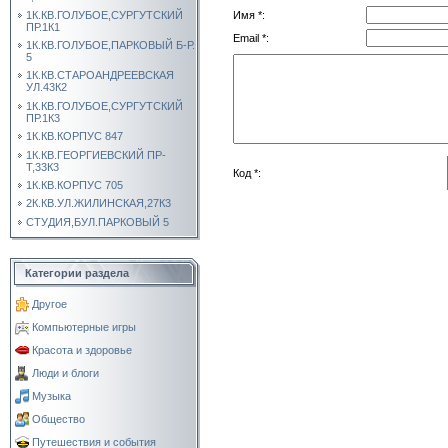
1К.КВ.ГОЛУБОЕ,СУРГУТСКИЙ
Имя *:
ПР.1К1
Email *:
1К.КВ.ГОЛУБОЕ,ПАРКОВЫЙ Б-Р.
5
1К.КВ.СТАРОАНДРЕЕВСКАЯ
УЛ.43К2
1К.КВ.ГОЛУБОЕ,СУРГУТСКИЙ
ПР.1К3
1К.КВ.КОРПУС 847
1К.КВ.ГЕОРГИЕВСКИЙ ПР-
Т,33К3
Код *:
1К.КВ.КОРПУС 705
2К.КВ.УЛ.ЖИЛИНСКАЯ,27К3
СТУДИЯ,БУЛ.ПАРКОВЫЙ 5
Категории раздела
Другое
Компьютерные игры
Красота и здоровье
Люди и блоги
Музыка
Общество
Путешествия и события