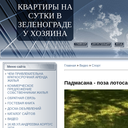
КВАРТИРЫ НА
СУТКИ В
ЗЕЛЕНОГРАДЕ
У ХОЗЯИНА
главная
регистрация
вход
Главная
»
Видео
»
Спорт
Меню сайта
ЧЕМ ПРИВЛЕКАТЕЛЬНА
КРАТКОСРОЧНАЯ АРЕНДА
ЖИЛЬЯ
Падмасана - поза лотоса
КОММЕРЧЕСКОЕ
ПРЕДЛОЖЕНИЕ
СОБСТВЕННИКАМ ЖИЛЬЯ
ОБРАТНАЯ СВЯЗЬ
ГОСТЕВАЯ КНИГА
ДОСКА ОБЪЯВЛЕНИЙ
КАТАЛОГ САЙТОВ
ВИДЕО
1К.КВ.УЛ.АНДРЕЕВКА КОРПУС
1624