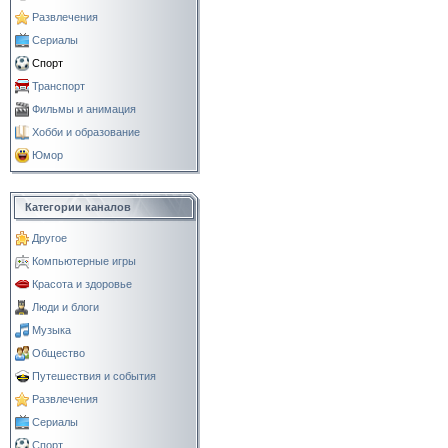
Развлечения
Сериалы
Спорт
Транспорт
Фильмы и анимация
Хобби и образование
Юмор
Категории каналов
Другое
Компьютерные игры
Красота и здоровье
Люди и блоги
Музыка
Общество
Путешествия и события
Развлечения
Сериалы
Спорт