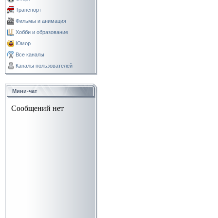
Транспорт
Фильмы и анимация
Хобби и образование
Юмор
Все каналы
Каналы пользователей
Мини-чат