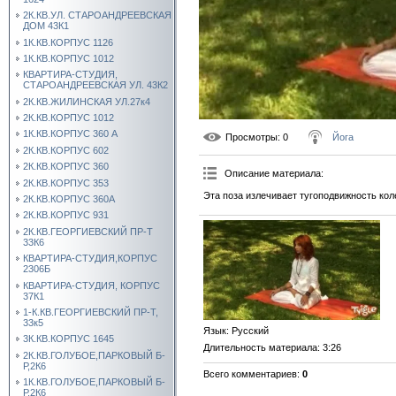
2К.КВ.УЛ. СТАРОАНДРЕЕВСКАЯ
ДОМ 43К1
1К.КВ.КОРПУС 1126
1К.КВ.КОРПУС 1012
КВАРТИРА-СТУДИЯ,
СТАРОАНДРЕЕВСКАЯ УЛ. 43К2
2К.КВ.ЖИЛИНСКАЯ УЛ.27к4
2К.КВ.КОРПУС 1012
1К.КВ.КОРПУС 360 А
Просмотры
: 0
Йога
2К.КВ.КОРПУС 602
2К.КВ.КОРПУС 360
Описание материала
:
2К.КВ.КОРПУС 353
Эта поза излечивает тугоподвижность кол
2К.КВ.КОРПУС 360А
2К.КВ.КОРПУС 931
2К.КВ.ГЕОРГИЕВСКИЙ ПР-Т
33К6
КВАРТИРА-СТУДИЯ,КОРПУС
2306Б
КВАРТИРА-СТУДИЯ, КОРПУС
37К1
1-К.КВ.ГЕОРГИЕВСКИЙ ПР-Т,
33к5
Язык
: Русский
3К.КВ.КОРПУС 1645
Длительность материала
: 3:26
2К.КВ.ГОЛУБОЕ,ПАРКОВЫЙ Б-
Р,2К6
Всего комментариев
:
0
1К.КВ.ГОЛУБОЕ,ПАРКОВЫЙ Б-
Р,2К6