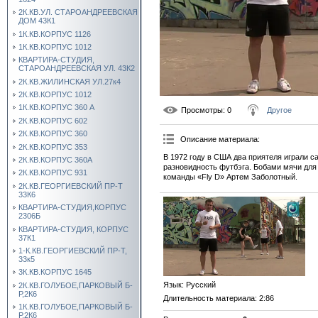
2К.КВ.УЛ. СТАРОАНДРЕЕВСКАЯ
ДОМ 43К1
1К.КВ.КОРПУС 1126
1К.КВ.КОРПУС 1012
КВАРТИРА-СТУДИЯ,
СТАРОАНДРЕЕВСКАЯ УЛ. 43К2
2К.КВ.ЖИЛИНСКАЯ УЛ.27к4
2К.КВ.КОРПУС 1012
1К.КВ.КОРПУС 360 А
Просмотры
: 0
Другое
2К.КВ.КОРПУС 602
2К.КВ.КОРПУС 360
Описание материала
:
2К.КВ.КОРПУС 353
В 1972 году в США два приятеля играли с
2К.КВ.КОРПУС 360А
разновидность футбэга. Бобами мячи для 
2К.КВ.КОРПУС 931
команды «Fly D» Артем Заболотный.
2К.КВ.ГЕОРГИЕВСКИЙ ПР-Т
33К6
КВАРТИРА-СТУДИЯ,КОРПУС
2306Б
КВАРТИРА-СТУДИЯ, КОРПУС
37К1
1-К.КВ.ГЕОРГИЕВСКИЙ ПР-Т,
33к5
3К.КВ.КОРПУС 1645
Язык
: Русский
2К.КВ.ГОЛУБОЕ,ПАРКОВЫЙ Б-
Р,2К6
Длительность материала
: 2:86
1К.КВ.ГОЛУБОЕ,ПАРКОВЫЙ Б-
Р,2К6