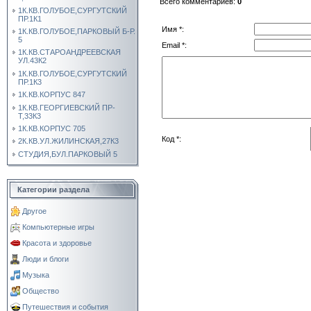
Всего комментариев
:
0
1К.КВ.ГОЛУБОЕ,СУРГУТСКИЙ
ПР.1К1
Имя *:
1К.КВ.ГОЛУБОЕ,ПАРКОВЫЙ Б-Р.
5
Email *:
1К.КВ.СТАРОАНДРЕЕВСКАЯ
УЛ.43К2
1К.КВ.ГОЛУБОЕ,СУРГУТСКИЙ
ПР.1К3
1К.КВ.КОРПУС 847
1К.КВ.ГЕОРГИЕВСКИЙ ПР-
Т,33К3
1К.КВ.КОРПУС 705
Код *:
2К.КВ.УЛ.ЖИЛИНСКАЯ,27К3
СТУДИЯ,БУЛ.ПАРКОВЫЙ 5
Категории раздела
Другое
Компьютерные игры
Красота и здоровье
Люди и блоги
Музыка
Общество
Путешествия и события