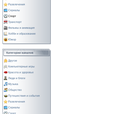
Развлечения
Сериалы
Спорт
Транспорт
Фильмы и анимация
Хобби и образование
Юмор
Категории каналов
Другое
Компьютерные игры
Красота и здоровье
Люди и блоги
Музыка
Общество
Путешествия и события
Развлечения
Сериалы
Спорт