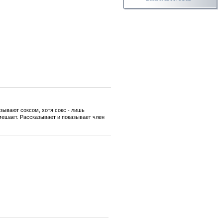
зывают соксом, хотя сокс - лишь
мешает. Рассказывает и показывает член