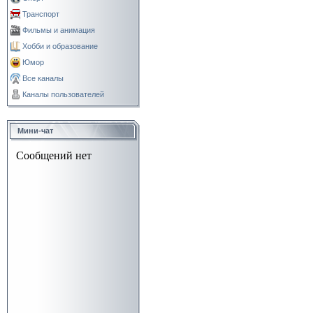
Транспорт
Фильмы и анимация
Хобби и образование
Юмор
Все каналы
Каналы пользователей
Мини-чат