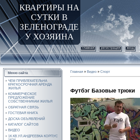
КВАРТИРЫ НА
СУТКИ В
ЗЕЛЕНОГРАДЕ
У ХОЗЯИНА
главная
регистрация
вход
Главная
»
Видео
»
Спорт
Меню сайта
ЧЕМ ПРИВЛЕКАТЕЛЬНА
КРАТКОСРОЧНАЯ АРЕНДА
ЖИЛЬЯ
Футбэг Базовые трюки
КОММЕРЧЕСКОЕ
ПРЕДЛОЖЕНИЕ
СОБСТВЕННИКАМ ЖИЛЬЯ
ОБРАТНАЯ СВЯЗЬ
ГОСТЕВАЯ КНИГА
ДОСКА ОБЪЯВЛЕНИЙ
КАТАЛОГ САЙТОВ
ВИДЕО
1К.КВ.УЛ.АНДРЕЕВКА КОРПУС
1624